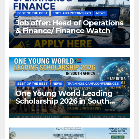
BEST OF THE BEST
JOBS AND INTERNSHIPS
NEWS
Job offer: Head of Operations
& Finance/ Finance Watch
BEST OF THE BEST
NEWS
TRAININGS,CAMP,CONFERENCES
One Young World Leading
Scholarship 2026 in South
Africa (Fully Funded)