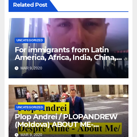
Related Post
UNCATEGORIZED
For immigrants from Latin
America, Africa, India, China,
etc. you must read this article
MAR 9, 2020
UNCATEGORIZED
Plop Andrei / PLOPANDREW
(Moldova) ABOUT ME-
DESPRE MINE
MAR 9, 2020