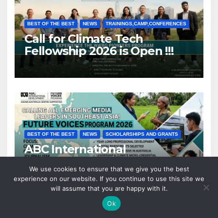
BEST OF THE BEST
NEWS
TRAININGS,CAMP,CONFERENCES
Call for Climate Tech
Fellowship 2026 is Open !!!
BEST OF THE BEST
NEWS
SCHOLARSHIPS AND GRANTS
ABC International
Development (ABCID) Future
We use cookies to ensure that we give you the best
Voices Program 2026
experience on our website. If you continue to use this site we
will assume that you are happy with it.
Ok