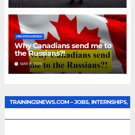
UNCATEGORIZED
Why Canadians send me to
the Russians?!
MAR 9, 2020
TRAININGSNEWS.COM – JOBS, INTERNSHIPS,
SCHOLARSHIPS