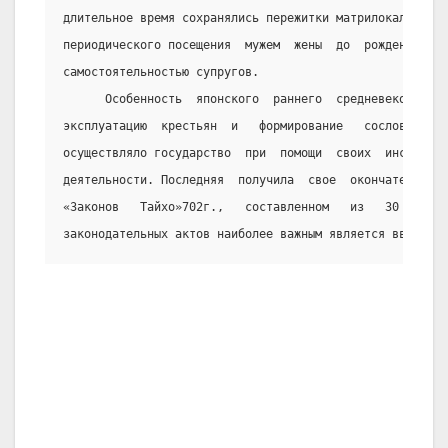
длительное время сохранялись пережитки матрилокального 
периодического посещения  мужем  жены  до  рождения  де
самостоятельностью супругов.
      Особенность  японского  раннего  средневековья  с
эксплуатацию  крестьян  и   формирование   сословий   ф
осуществляло государство  при  помощи  своих  институто
деятельности. Последняя  получила  свое  окончательное 
«Законов   Тайхо»702г.,   составленном   из   30   коде
законодательных актов наиболее важным является введение