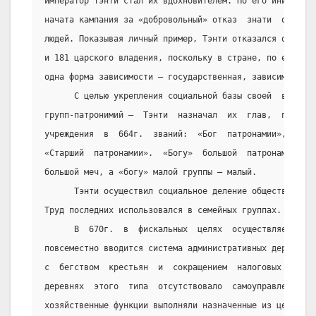
император Тэнти стал их вдохновителем. По его инициатив
начата кампания за «добровольный» отказ  знати  от  пра
людей. Показывая личный пример, Тэнти отказался от 542 
и 181 царского владения, поскольку в стране, по его мне
одна форма зависимости – государственная, зависимость о
      С целью укрепления социальной базы своей  власти 
групп-патронимий –  Тэнти  назначал  их  глав,  поднял 
учреждения  в  664г.  званий:  «Бог  патронамии»,  «Осн
«Старший  патронамии».  «Богу»  большой  патронамическо
большой меч, а «богу» малой группы – малый.
      Тэнти осуществил социальное деление общества  на 
Труд последних использовался в семейных группах.
      В  670г.  в  фискальных  целях  осуществляется  п
повсеместно вводится система административных деревень 
с  бегством  крестьян  и  сокращением  налоговых   пост
деревнях  этого  типа  отсутствовало  самоуправление,  
хозяйственные функции выполняли назначенные из центра ч