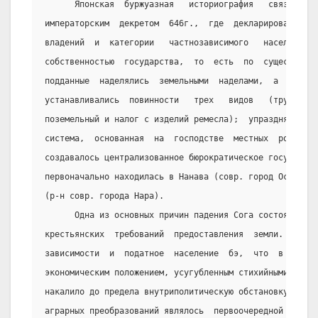
      Японская  буржуазная   историография   связывает 
императорским  декретом  646г.,  где  декларировалось  
владений  и  категории   частнозависимого   населения, 
собственностью  государства,  то  есть  по  существу,  
подданные  наделялись  земельными  наделами,  а   для  
устанавливались  повинности   трех   видов   (трудовая 
поземельный и налог с изделий ремесла);  упразднялась  
система,  основанная  на  господстве  местных  родствен
создавалось централизованное бюрократическое государств
первоначально находилась в Нанава (совр. город Осака), 
(р-н совр. города Нара).
      Одна из основных причин падения Сога состояла в  
крестьянских  требований  предоставления  земли.  Не   
зависимости  и  податное  население  бэ,  что  в  сочет
экономическим положением, усугубленным стихийными бедст
накалило до предела внутриполитическую обстановку  в  с
аграрных преобразований являлось  первоочередной  задач