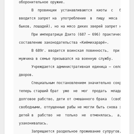
оборонительное оружие.
      В  провинции  устанавливаются  киоты  с   буддийс
вводится запрет на  употребление  в  пищу  мяса  домашн
быков, лошадей), но на мясо диких зверей запрет не расп
      При императрице Дзито (687 – 696) практически был
составлению законодательства «Киёмихарарё».
      В 689г. вводится воинская повинность,  при  котор
мужчина в семье призывался на военную службу.
      Учреждается административная единица – село в сос
дворов.
      Специальным постановлением значительно сокращаетс
теперь старший брат  уже  не  мог  продать  младшего  в
долговое рабство, дети от смешанного брака  (свободного
свободными, отпущенные рабы не могли быть снова закабал
детей в  рабство  не  только  не  отменялась,  а,  наоб
узаконивалась.
      Запрещается раздельное проживание супругов, но в 