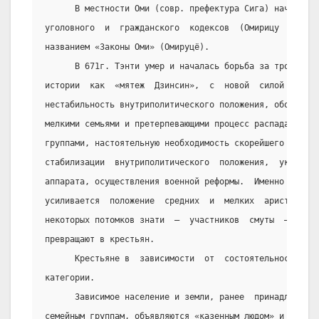
      В местности Оми (совр. префектура Сига) началась 
уголовного  и  гражданского  кодексов  (Омирицу  и  Оми
названием «Законы Оми» (Омируцё).
      В 671г. Тэнти умер и началась борьба за трон. Эти
истории  как  «мятеж  Дзинсин»,  с  новой  силой   пока
нестабильность внутриполитического положения, обострени
мелкими семьями и претерпевающими процесс распада крупн
группами, настоятельную необходимость скорейшего решени
стабилизации  внутриполитического  положения,  укреплен
аппарата, осуществления военной реформы.  Именно  после
усиливается  положение  средних  и  мелких  аристократи
некоторых потомков знати  –  участников  смуты  –  пере
превращают в крестьян.
      Крестьяне в  зависимости  от  состоятельности  по
категории.
      Зависимое население и земли, ранее  принадлежавши
семейным группам, объявляются «казенным людом» и «казен