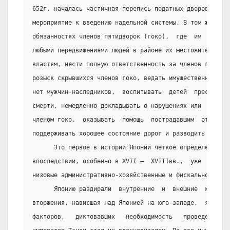
652г. началась частичная перепись податных дворов (ко) 
мероприятие к введению надельной системы. В том же году
обязанностях членов пятидворок (гоко),  где  им  предпи
любыми передвижениями людей в районе их местожительства
властям, нести полную ответственность за членов гоко, в
розыск скрывшихся членов гоко, ведать имущественными де
нет мужчин-наследников,  воспитывать  детей  преступник
смерти, немедленно докладывать о нарушениях или  престу
членом гоко,  оказывать  помощь  пострадавшим  от  краж
поддерживать хорошее состояние дорог и разводить тутовы
      Это первое в истории Японии четкое определение фу
впоследствии, особенно в XVII –  XVIIIвв.,  уже  стали 
низовые административно-хозяйственные и фискально-полиц
      Японию раздирали  внутренние  и  внешние  конфлик
вторжения, нависшая над Японией на юго-западе,  явилась
факторов,   диктовавших   необходимость   проведения   