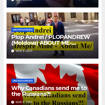
UNCATEGORIZED
Plop Andrei / PLOPANDREW
(Moldova) ABOUT ME-
DESPRE MINE
MAR 9, 2020
UNCATEGORIZED
Why Canadians send me to
the Russians?!
MAR 9, 2020