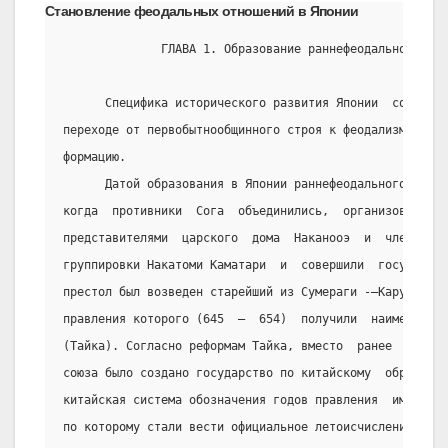
Становление феодальных отношений в Японии
              ГЛАВА 1. Образование раннефеодального гос
      Специфика исторического развития Японии  состояла
переходе от первобытнообщинного строя к феодализму, мин
формацию.
      Датой образования в Японии раннефеодального госуд
когда  противники  Сога  объединились,  организовали  з
представителями  царского  дома  Наканооэ  и  членами  
группировки Накатоми Каматари  и  совершили  государств
престол был возведен старейший из Сумераги -–Кару  под 
правления которого (645  –  654)  получили  наименовани
(Тайка). Согласно реформам Тайка, вместо  ранее  сущест
союза было создано государство по китайскому  образцу. 
китайская система обозначения годов правления  императо
по которому стали вести официальное летоисчисление.