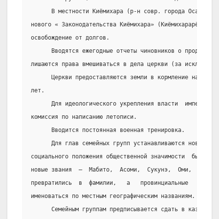
      В местности Киёмихара (р-н совр. города Осака) фо
нового « Законодательства Киёмихара» (Киёмихарарё). Впе
освобождение от долгов.
      Вводятся ежегодные отчеты чиновников о проделанно
лишаются права вмешиваться в дела церкви (за исключение
      Церкви предоставляются земли в кормление на срок 
лет.
      Для идеологического укрепления власти  императорс
комиссия по написанию летописи.
      Вводится постоянная военная тренировка.
      Для глав семейных групп устанавливаются новые зва
социального положения общественной значимости  бывших  
новые звания  –  Мабито,  Асоми,  Сукунэ,  Оми,  Инаги 
превратились  в  фамилии,   а   провинциальные   должно
именоваться по местным географическим названиям.
      Семейным группам предписывается сдать в казну кру