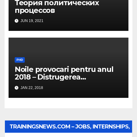
Теория политических
процессов
JUN 19, 2021
PHD
Noile provocari pentru anul
2018 – Distrugerea
structurilor EUro-Atlanti…
JAN 22, 2018
TRAININGSNEWS.COM – JOBS, INTERNSHIPS,