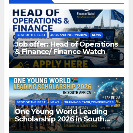
BEST OF THE BEST
JOBS AND INTERNSHIPS
NEWS
Job offer: Head of Operations
& Finance/ Finance Watch
BEST OF THE BEST
NEWS
TRAININGS,CAMP,CONFERENCES
One Young World Leading
Scholarship 2026 in South
Africa (Fully Funded)