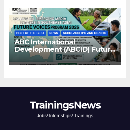
BEST OF THE BEST
NEWS
SCHOLARSHIPS AND GRANTS
ABC International
Development (ABCID) Future
Voices Program 2026
TrainingsNews
Jobs/ Internships/ Trainings