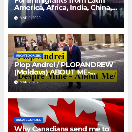
For immigrants from Latin
America, Africa, India, China,
etc. you must read this article
MAR 9, 2020
UNCATEGORIZED
Plop Andrei / PLOPANDREW
(Moldova) ABOUT ME-
DESPRE MINE
MAR 9, 2020
UNCATEGORIZED
Why Canadians send me to