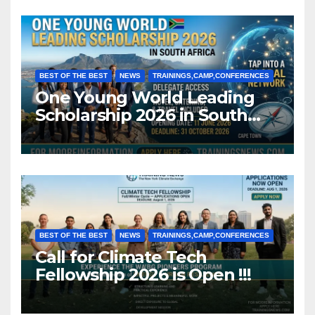
BEST OF THE BEST
NEWS
TRAININGS,CAMP,CONFERENCES
One Young World Leading
Scholarship 2026 in South
Africa (Fully Funded)
BEST OF THE BEST
NEWS
TRAININGS,CAMP,CONFERENCES
Call for Climate Tech
Fellowship 2026 is Open !!!