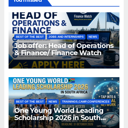
BEST OF THE BEST
JOBS AND INTERNSHIPS
NEWS
Job offer: Head of Operations
& Finance/ Finance Watch
BEST OF THE BEST
NEWS
TRAININGS,CAMP,CONFERENCES
One Young World Leading
Scholarship 2026 in South
Africa (Fully Funded)