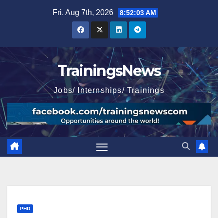
Skip
Fri. Aug 7th, 2026
8:52:05 AM
to
content
TrainingsNews
Jobs/ Internships/ Trainings
PHD