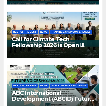
BEST OF THE BEST
NEWS
TRAININGS,CAMP,CONFERENCES
Call for Climate Tech
Fellowship 2026 is Open !!!
BEST OF THE BEST
NEWS
SCHOLARSHIPS AND GRANTS
ABC International
Development (ABCID) Future
Voices Program 2026