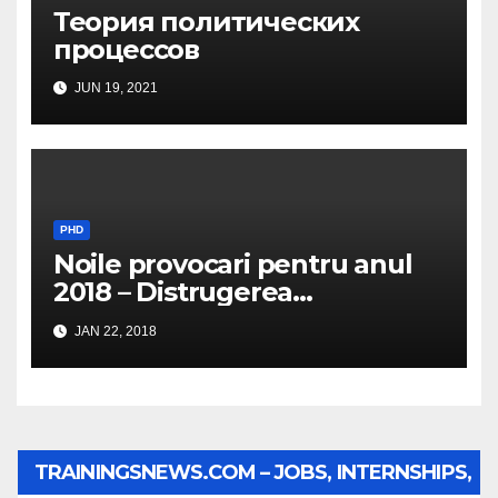
Теория политических
процессов
JUN 19, 2021
PHD
Noile provocari pentru anul
2018 – Distrugerea
structurilor EUro-Atlanti…
JAN 22, 2018
TRAININGSNEWS.COM – JOBS, INTERNSHIPS,