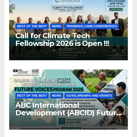
BEST OF THE BEST
NEWS
TRAININGS,CAMP,CONFERENCES
Call for Climate Tech
Fellowship 2026 is Open !!!
BEST OF THE BEST
NEWS
SCHOLARSHIPS AND GRANTS
ABC International
Development (ABCID) Future
Voices Program 2026