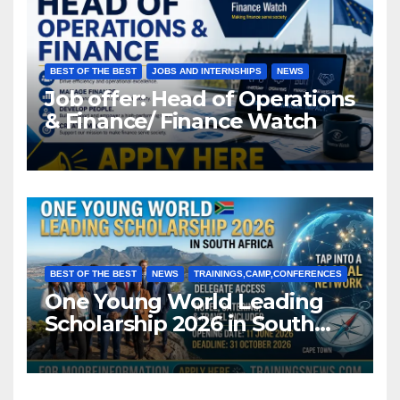
BEST OF THE BEST
JOBS AND INTERNSHIPS
NEWS
Job offer: Head of Operations
& Finance/ Finance Watch
BEST OF THE BEST
NEWS
TRAININGS,CAMP,CONFERENCES
One Young World Leading
Scholarship 2026 in South
Africa (Fully Funded)