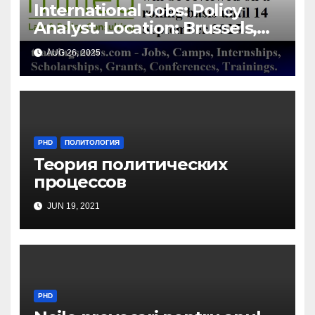
International Jobs: Policy
Analyst. Location: Brussels,
Belgium/ Milieu Consulting
AUG 26, 2025
SRL
PHD
ПОЛИТОЛОГИЯ
Теория политических
процессов
JUN 19, 2021
PHD