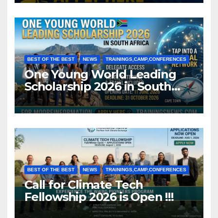
BEST OF THE BEST
NEWS
TRAININGS,CAMP,CONFERENCES
One Young World Leading
Scholarship 2026 in South
Africa (Fully Funded)
BEST OF THE BEST
NEWS
TRAININGS,CAMP,CONFERENCES
Call for Climate Tech
Fellowship 2026 is Open !!!