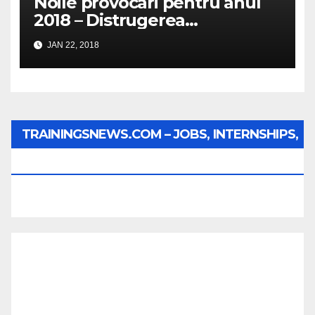
Noile provocari pentru anul
2018 – Distrugerea
structurilor EUro-Atlanti…
JAN 22, 2018
TRAININGSNEWS.COM – JOBS, INTERNSHIPS,
SCHOLARSHIPS