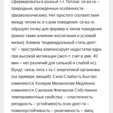
сформироваться разный т-т. Теплов: св-ва нс –
природные, врожденные особенности
(физиологические). Нет простого соответствия
между типом нс и х-ром поведения: св-ва нс
образуют почву для формир-я типов поведения
(важно также влияние воспитания и условий
жизни). Климов “индивидуальный стиль деят-
ти” – пристройка компенсирует недостатки ядра
при высокой мотивации (эксп-т: счет в уме. 40
мин – нет различий для сильной и слабой нс).
Вундт: связь типа т-та с энергетикой организма
(на примере эмоций): Сила Слабость Быстро
изменяются Холерик Меланхолик Медленно
изменяются Сангвник Флегматик Собственно
темпераментные свойства: – пластичность-
ригидность – устойчивость псих деят-ти –
помехоустойчивость – реактивность – эмоц