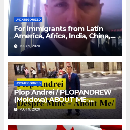
UNCATEGORIZED
For immigrants from Latin
America, Africa, India, China,
etc. you must read this article
MAR 9, 2020
UNCATEGORIZED
Plop Andrei / PLOPANDREW
(Moldova) ABOUT ME-
DESPRE MINE
MAR 9, 2020