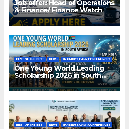
Job offer: Head of Operations
& Finance/ Finance Watch
BEST OF THE BEST
NEWS
TRAININGS,CAMP,CONFERENCES
One Young World Leading
Scholarship 2026 in South
Africa (Fully Funded)
BEST OF THE BEST
NEWS
TRAININGS,CAMP,CONFERENCES