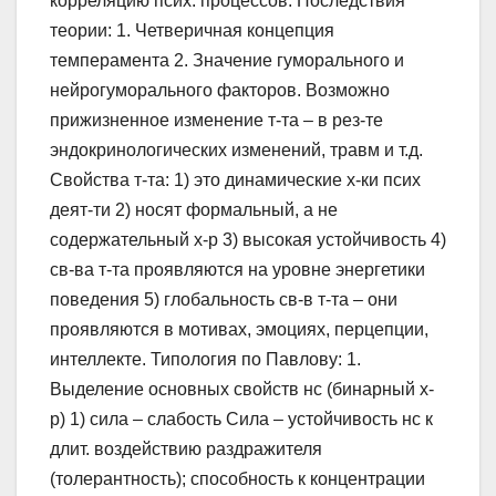
корреляцию псих. процессов. Последствия
теории: 1. Четверичная концепция
темперамента 2. Значение гуморального и
нейрогуморального факторов. Возможно
прижизненное изменение т-та – в рез-те
эндокринологических изменений, травм и т.д.
Свойства т-та: 1) это динамические х-ки псих
деят-ти 2) носят формальный, а не
содержательный х-р 3) высокая устойчивость 4)
св-ва т-та проявляются на уровне энергетики
поведения 5) глобальность св-в т-та – они
проявляются в мотивах, эмоциях, перцепции,
интеллекте. Типология по Павлову: 1.
Выделение основных свойств нс (бинарный х-
р) 1) сила – слабость Сила – устойчивость нс к
длит. воздействию раздражителя
(толерантность); способность к концентрации