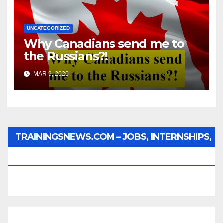
UNCATEGORIZED
Why Canadians send me to
the Russians?!
MAR 9, 2020
TRAININGSNEWS.COM – JOBS, INTERNSHIPS,
SCHOLARSHIPS