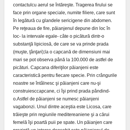
contactulcu aerul se întăreşte. Tragerea firului se
face prin organe speciale, numite filiere, care sunt
în legătură cu glandele sericigene din abdomen.
Pe reţeaua de fire, păianjenul depune din loc în
loc- la intervale egale- câte o picătură dintr-o
substanţă lipiciosă, de care se va prinde prada
(muşte, ţânţari);la o capcană de dimensiuni mai
mari se pot observa până la 100.000 de astfel de
picături. Capcana diferiţilor păianjeni este
caracteristică pentru fiecare specie. Prin crângurile
noastre se întâlnesc şi păianjeni care nu-şi
construiesccapcane, ci îşi prind prada pândind-
o.Astfel de păianjeni se numesc păianjeni
vagabonzi. Unul dintre aceştia este Licosa, care
trăieşte prin regiunile meditereaniene şi a cărui
femelă îşi poartă puii pe spate. Un păianjen care