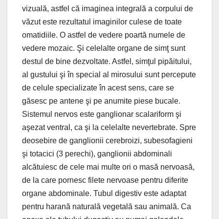
vizuală, astfel că imaginea integrală a corpului de
văzut este rezultatul imaginilor culese de toate
omatidiile. O astfel de vedere poartă numele de
vedere mozaic. Şi celelalte organe de simţ sunt
destul de bine dezvoltate. Astfel, simţul pipăitului,
al gustului şi în special al mirosului sunt percepute
de celule specializate în acest sens, care se
găsesc pe antene şi pe anumite piese bucale.
Sistemul nervos este ganglionar scalariform şi
aşezat ventral, ca şi la celelalte nevertebrate. Spre
deosebire de ganglionii cerebroizi, subesofagieni
şi totacici (3 perechi), ganglionii abdominali
alcătuiesc de cele mai multe ori o masă nervoasă,
de la care pornesc filete nervoase pentru diferite
organe abdominale. Tubul digestiv este adaptat
pentru harană naturală vegetală sau animală. Ca