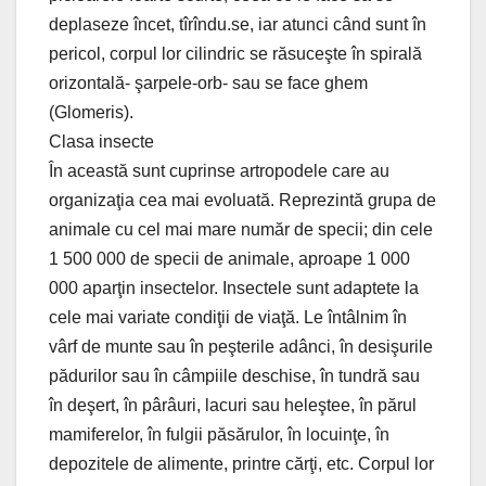
deplaseze încet, tîrîndu.se, iar atunci când sunt în
pericol, corpul lor cilindric se răsuceşte în spirală
orizontală- şarpele-orb- sau se face ghem
(Glomeris).
Clasa insecte
În această sunt cuprinse artropodele care au
organizaţia cea mai evoluată. Reprezintă grupa de
animale cu cel mai mare număr de specii; din cele
1 500 000 de specii de animale, aproape 1 000
000 aparţin insectelor. Insectele sunt adaptete la
cele mai variate condiţii de viaţă. Le întâlnim în
vârf de munte sau în peşterile adânci, în desişurile
pădurilor sau în câmpiile deschise, în tundră sau
în deşert, în pârâuri, lacuri sau heleştee, în părul
mamiferelor, în fulgii păsărulor, în locuinţe, în
depozitele de alimente, printre cărţi, etc. Corpul lor