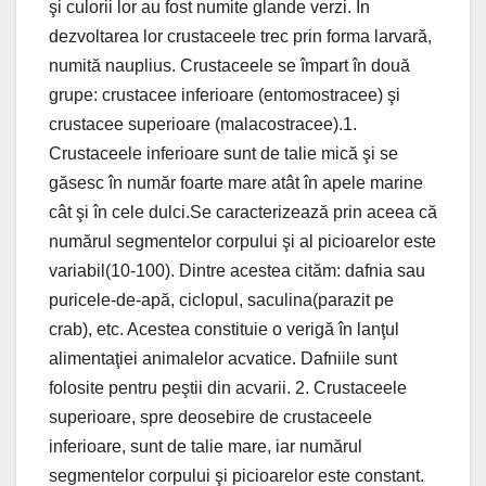
şi culorii lor au fost numite glande verzi. În
dezvoltarea lor crustaceele trec prin forma larvară,
numită nauplius. Crustaceele se împart în două
grupe: crustacee inferioare (entomostracee) şi
crustacee superioare (malacostracee).1.
Crustaceele inferioare sunt de talie mică şi se
găsesc în număr foarte mare atât în apele marine
cât şi în cele dulci.Se caracterizează prin aceea că
numărul segmentelor corpului şi al picioarelor este
variabil(10-100). Dintre acestea cităm: dafnia sau
puricele-de-apă, ciclopul, saculina(parazit pe
crab), etc. Acestea constituie o verigă în lanţul
alimentaţiei animalelor acvatice. Dafniile sunt
folosite pentru peştii din acvarii. 2. Crustaceele
superioare, spre deosebire de crustaceele
inferioare, sunt de talie mare, iar numărul
segmentelor corpului şi picioarelor este constant.