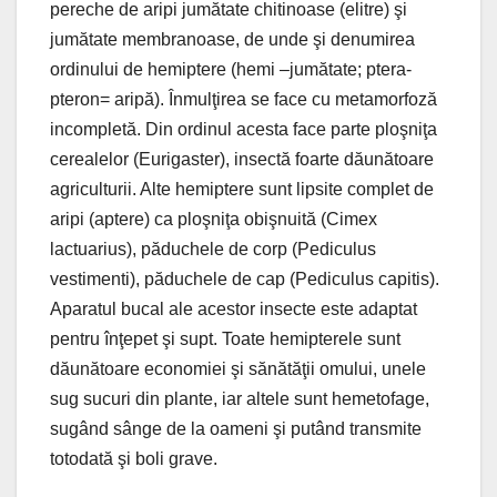
pereche de aripi jumătate chitinoase (elitre) şi
jumătate membranoase, de unde şi denumirea
ordinului de hemiptere (hemi –jumătate; ptera-
pteron= aripă). Înmulţirea se face cu metamorfoză
incompletă. Din ordinul acesta face parte ploşniţa
cerealelor (Eurigaster), insectă foarte dăunătoare
agriculturii. Alte hemiptere sunt lipsite complet de
aripi (aptere) ca ploşniţa obişnuită (Cimex
lactuarius), păduchele de corp (Pediculus
vestimenti), păduchele de cap (Pediculus capitis).
Aparatul bucal ale acestor insecte este adaptat
pentru înţepet şi supt. Toate hemipterele sunt
dăunătoare economiei şi sănătăţii omului, unele
sug sucuri din plante, iar altele sunt hemetofage,
sugând sânge de la oameni şi putând transmite
totodată şi boli grave.