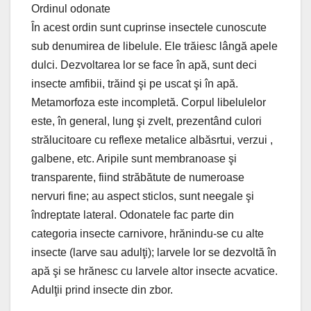
Ordinul odonate
În acest ordin sunt cuprinse insectele cunoscute
sub denumirea de libelule. Ele trăiesc lângă apele
dulci. Dezvoltarea lor se face în apă, sunt deci
insecte amfibii, trăind şi pe uscat şi în apă.
Metamorfoza este incompletă. Corpul libelulelor
este, în general, lung şi zvelt, prezentând culori
strălucitoare cu reflexe metalice albăsrtui, verzui ,
galbene, etc. Aripile sunt membranoase şi
transparente, fiind străbătute de numeroase
nervuri fine; au aspect sticlos, sunt neegale şi
îndreptate lateral. Odonatele fac parte din
categoria insecte carnivore, hrănindu-se cu alte
insecte (larve sau adulţi); larvele lor se dezvoltă în
apă şi se hrănesc cu larvele altor insecte acvatice.
Adulţii prind insecte din zbor.