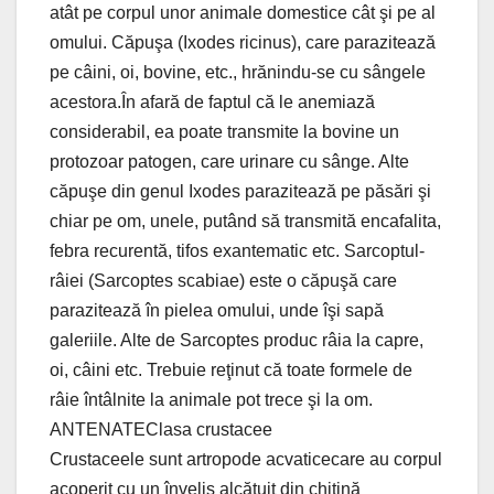
atât pe corpul unor animale domestice cât şi pe al
omului. Căpuşa (Ixodes ricinus), care parazitează
pe câini, oi, bovine, etc., hrănindu-se cu sângele
acestora.În afară de faptul că le anemiază
considerabil, ea poate transmite la bovine un
protozoar patogen, care urinare cu sânge. Alte
căpuşe din genul Ixodes parazitează pe păsări şi
chiar pe om, unele, putând să transmită encafalita,
febra recurentă, tifos exantematic etc. Sarcoptul-
râiei (Sarcoptes scabiae) este o căpuşă care
parazitează în pielea omului, unde îşi sapă
galeriile. Alte de Sarcoptes produc râia la capre,
oi, câini etc. Trebuie reţinut că toate formele de
râie întâlnite la animale pot trece şi la om.
ANTENATEClasa crustacee
Crustaceele sunt artropode acvaticecare au corpul
acoperit cu un înveliş alcătuit din chitină