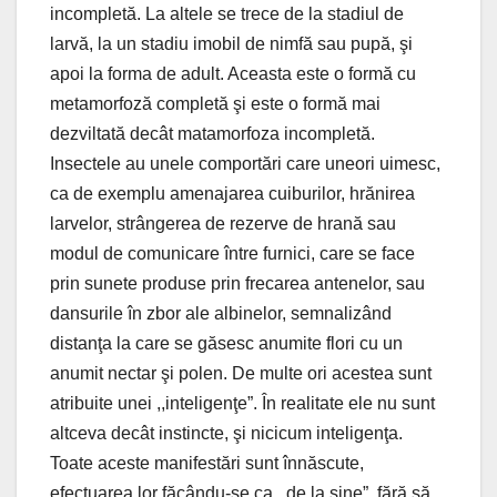
incompletă. La altele se trece de la stadiul de
larvă, la un stadiu imobil de nimfă sau pupă, şi
apoi la forma de adult. Aceasta este o formă cu
metamorfoză completă şi este o formă mai
dezviltată decât matamorfoza incompletă.
Insectele au unele comportări care uneori uimesc,
ca de exemplu amenajarea cuiburilor, hrănirea
larvelor, strângerea de rezerve de hrană sau
modul de comunicare între furnici, care se face
prin sunete produse prin frecarea antenelor, sau
dansurile în zbor ale albinelor, semnalizând
distanţa la care se găsesc anumite flori cu un
anumit nectar şi polen. De multe ori acestea sunt
atribuite unei ,,inteligenţe”. În realitate ele nu sunt
altceva decât instincte, şi nicicum inteligenţa.
Toate aceste manifestări sunt înnăscute,
efectuarea lor făcându-se ca ,,de la sine”, fără să