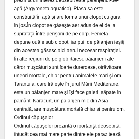
prezintă un interes deosebit este păianjenul-de-
apă (Argyroneta aquatica). Plasa sa este
construită în apă şi are forma unui clopot cu gura
în jos.În clopot se găseşte aer adus de el de la
suprafaţă între perişorii de pe corp. Femela
depune ouăle sub clopot, iar puii de păianjen ieşiţi
din acestea găsesc aici aerul necesar respiraţiei.
În alte regiuni de pe glob rtăiesc păianjeni ale
căror muşcături sunt foarte dureroase, otrăvitoare,
uneori mortale, chiar pentru animalele mari şi om.
Tarantula, care trăieşte în jurul Mării Mediterane,
este un păianjen mare şi îşi face galerii săpate în
pământ. Karacurt, un păianjen mic din Asia
centrală, are muşcătura mortală chiar şi pentru om.
Ordinul căpuşelor
Ordinul căpuşelor prezintă o iportanţă deosebită,
întucât cea mai mare parte dintre ele parazitează