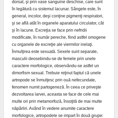
dorsal, şi prin vase sanguine deschise, care sunt
în legătură cu sistemul lacunar. Sângele este, în
general, incolor, deşi conţine pigmenţi respiratori,
şi se află atât în organele aparatului circulator, cât
şi în lacune. Excreţia se face prin nefridii
modificate, în număr pereche, fiind astfel omogene
cu organele de excreţie ale viermilor inelaţi.
Înmulţirea este sexuată. Sexele sunt separate,
masculii deosebindu-se de femele prin unele
caractere morfologice, observându-se astfel un
dimorfism sexual. Trebuie reţinut faptul că unele
artropode se înmulţesc prin ouă nefecundate,
fenomen numit partogeneză. În ceea ce priveşte
dezvoltarea larvei, aceasta se face de cele mai
multe ori prin metamorfoză, însoţită de mai multe
năpârliri. Având în vedere anumite caractere
morfologice, artropodele se impart în două grupe: