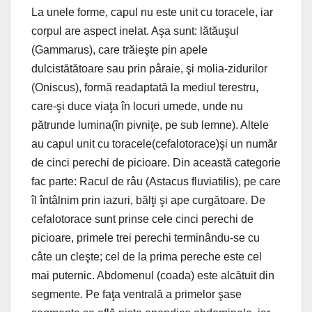
La unele forme, capul nu este unit cu toracele, iar
corpul are aspect inelat. Aşa sunt: lătăuşul
(Gammarus), care trăieşte pin apele
dulcistătătoare sau prin pâraie, şi molia-zidurilor
(Oniscus), formă readaptată la mediul terestru,
care-şi duce viaţa în locuri umede, unde nu
pătrunde lumina(în pivniţe, pe sub lemne). Altele
au capul unit cu toracele(cefalotorace)şi un număr
de cinci perechi de picioare. Din această categorie
fac parte: Racul de râu (Astacus fluviatilis), pe care
îl întâlnim prin iazuri, bălţi şi ape curgătoare. De
cefalotorace sunt prinse cele cinci perechi de
picioare, primele trei perechi terminându-se cu
câte un cleşte; cel de la prima pereche este cel
mai puternic. Abdomenul (coada) este alcătuit din
segmente. Pe faţa ventrală a primelor şase