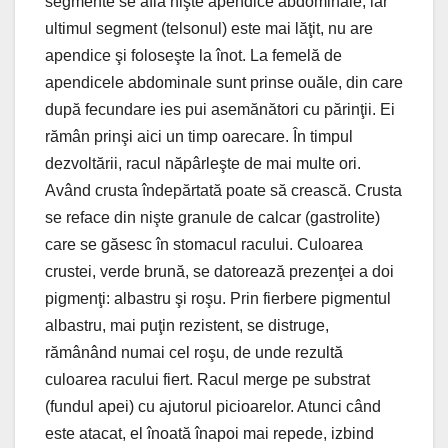
segmente se află nişte apendice abdominale, iar
ultimul segment (telsonul) este mai lăţit, nu are
apendice şi foloseşte la înot. La femelă de
apendicele abdominale sunt prinse ouăle, din care
după fecundare ies pui asemănători cu părinţii. Ei
rămân prinşi aici un timp oarecare. În timpul
dezvoltării, racul năpârleşte de mai multe ori.
Având crusta îndepărtată poate să crească. Crusta
se reface din nişte granule de calcar (gastrolite)
care se găsesc în stomacul racului. Culoarea
crustei, verde brună, se datorează prezenţei a doi
pigmenţi: albastru şi roşu. Prin fierbere pigmentul
albastru, mai puţin rezistent, se distruge,
rămânând numai cel roşu, de unde rezultă
culoarea racului fiert. Racul merge pe substrat
(fundul apei) cu ajutorul picioarelor. Atunci când
este atacat, el înoată înapoi mai repede, izbind