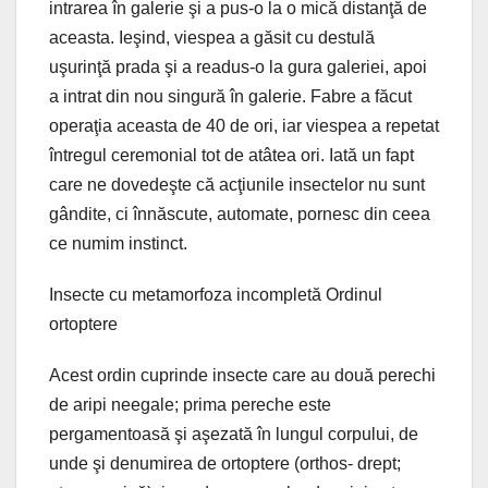
intrarea în galerie şi a pus-o la o mică distanţă de
aceasta. Ieşind, viespea a găsit cu destulă
uşurinţă prada şi a readus-o la gura galeriei, apoi
a intrat din nou singură în galerie. Fabre a făcut
operaţia aceasta de 40 de ori, iar viespea a repetat
întregul ceremonial tot de atâtea ori. Iată un fapt
care ne dovedeşte că acţiunile insectelor nu sunt
gândite, ci înnăscute, automate, pornesc din ceea
ce numim instinct.
Insecte cu metamorfoza incompletă Ordinul
ortoptere
Acest ordin cuprinde insecte care au două perechi
de aripi neegale; prima pereche este
pergamentoasă şi aşezată în lungul corpului, de
unde şi denumirea de ortoptere (orthos- drept;