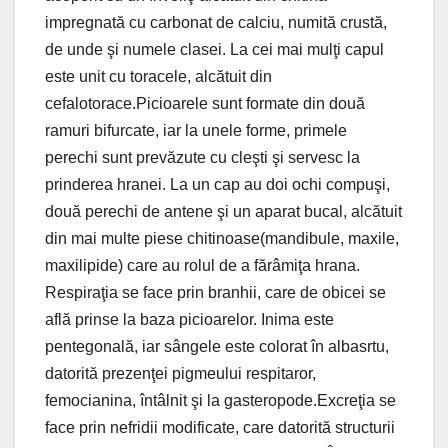
impregnată cu carbonat de calciu, numită crustă,
de unde şi numele clasei. La cei mai mulţi capul
este unit cu toracele, alcătuit din
cefalotorace.Picioarele sunt formate din două
ramuri bifurcate, iar la unele forme, primele
perechi sunt prevăzute cu cleşti şi servesc la
prinderea hranei. La un cap au doi ochi compuşi,
două perechi de antene şi un aparat bucal, alcătuit
din mai multe piese chitinoase(mandibule, maxile,
maxilipide) care au rolul de a fărâmiţa hrana.
Respiraţia se face prin branhii, care de obicei se
află prinse la baza picioarelor. Inima este
pentegonală, iar sângele este colorat în albasrtu,
datorită prezenţei pigmeului respitaror,
femocianina, întâlnit şi la gasteropode.Excreţia se
face prin nefridii modificate, care datorită structurii