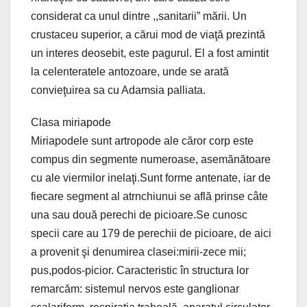
considerat ca unul dintre ,,sanitarii” mării. Un
crustaceu superior, a cărui mod de viaţă prezintă
un interes deosebit, este pagurul. El a fost amintit
la celenteratele antozoare, unde se arată
convieţuirea sa cu Adamsia palliata.
Clasa miriapode
Miriapodele sunt artropode ale căror corp este
compus din segmente numeroase, asemănătoare
cu ale viermilor inelaţi.Sunt forme antenate, iar de
fiecare segment al atrnchiunui se află prinse câte
una sau două perechi de picioare.Se cunosc
specii care au 179 de perechii de picioare, de aici
a provenit şi denumirea clasei:mirii-zece mii;
pus,podos-picior. Caracteristic în structura lor
remarcăm: sistemul nervos este ganglionar