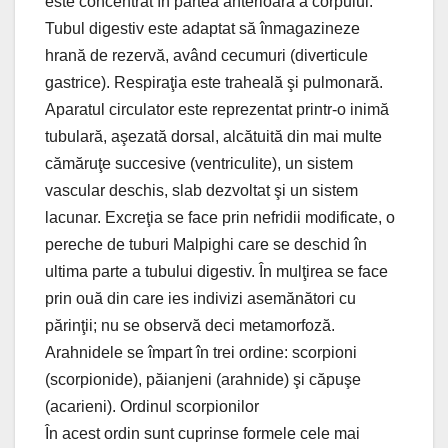
este concentrat în partea anterioară a corpului.
Tubul digestiv este adaptat să înmagazineze
hrană de rezervă, având cecumuri (diverticule
gastrice). Respiraţia este traheală şi pulmonară.
Aparatul circulator este reprezentat printr-o inimă
tubulară, aşezată dorsal, alcătuită din mai multe
cămăruţe succesive (ventriculite), un sistem
vascular deschis, slab dezvoltat şi un sistem
lacunar. Excreţia se face prin nefridii modificate, o
pereche de tuburi Malpighi care se deschid în
ultima parte a tubului digestiv. În mulţirea se face
prin ouă din care ies indivizi asemănători cu
părinţii; nu se observă deci metamorfoză.
Arahnidele se împart în trei ordine: scorpioni
(scorpionide), păianjeni (arahnide) şi căpuşe
(acarieni). Ordinul scorpionilor
În acest ordin sunt cuprinse formele cele mai