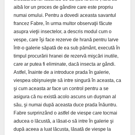
aibă lor un proces de gândire care este propriu
numai omului. Pentru a dovedi aceasta savantul
francez Fabre, în urma multor observaţii făcute
asupra vieţii insectelor, a descris modul cum o
vespe, care îşi face rezerve de hrană pentru larve
într-o galerie săpată de ea sub pământ, execută în
timpul procurării hranei de rezervă mişcări inutile,
care ar putea fi eliminate, dacă insecta ar gândi.
Astfel, înainte de a introduce prada în galerie,
viespea obişnuieşte să intre singură în aceasta, ca
şi cum aceasta ar face un control pentru a se
asigura că nu există acolo ascuns un duşman al
său, şi numai după aceasta duce prada înăuntru.
Fabre surprinzând o astfel de viespe care tocmai
aducea o lăcustă, a lăsat-o să intre în galerie şi
după aceea a luat lăcusta, lăsată de viespe la