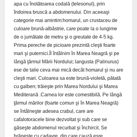
apa cu înotătoarea codală (telesonul), prin
îndoirea bruscă a abdomenului. Din aceeaşi
categorie mai amintim:homarul, un crustaceu de
culoare brună-albăstrie, care poate la o lungime
de o jumătate de metru şi o greutate de 4-5 kg.
Prima pereche de picioare prezintă cleşti foarte
mari şi puternici.Îl întâlnim în Marea Neagră şi pe
lângă ţărmul Mării Nordului; langusta (Palinurus)
ese de talie ceva mai mică decât homarul şi nu are
cleşti mari. Culoarea sa este brună-violetă, pătată
cu galben; trăieşte prin Marea Nordului şi Marea
Mediterană .Carnea lor este comestibilă. Pe lângă
ţărmul mărilor (foarte comun şi în Marea Neagră)
se întâlneşte adesea crabul, care are
cafalotoracele bine dezvoltat şi sub care se
găseşte abdomenul recurbat şi închircit. Se
hrăneşte cu cadavre, din care cauză esre