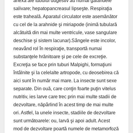
anexa ale tubului dugestiv au numai galandele
salivare; hepatopancreasul lipseşte. Respiraţia
este traheală. Aparatul circulator este asemănător
cu cel de la arahnide şi miriapode (inimă tubulară
alcătuită din mai multe ventricule, vase sangulare
deschise şi sistem lacunar).Sângele este incolor,
neavând rol în respiraţie, transportă numai
substanţele hrănitoare şi pe cele de excreţie.
Excreţia se face prin tuburi Malpighi, formaţiuni
întâlnite şi la celelalte artropode, cu deosebirea că
aici sunt în număr mai mare. La insecte sunt sexe
separate. Din ouă, care conţin foarte puţin vitelus
nutritiv, ies larve care trec prin mai multe stadii de
dezvoltare, năpârlind în acest timp de mai multe
ori. Astfel, la unele insecte, stadiile de dezvoltare
sunt următoarele: ou, larvă şi apoi adult. Acest
mod de dezvoltare poartă numele de metamorfoză