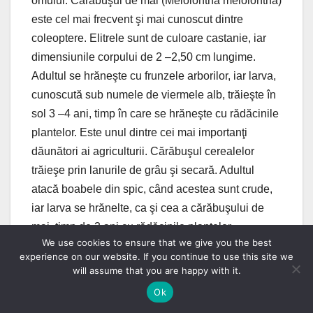
omului. Cărăbuşul de mai (Melolontha melolontha)
este cel mai frecvent şi mai cunoscut dintre
coleoptere. Elitrele sunt de culoare castanie, iar
dimensiunile corpului de 2 –2,50 cm lungime.
Adultul se hrăneşte cu frunzele arborilor, iar larva,
cunoscută sub numele de viermele alb, trăieşte în
sol 3 –4 ani, timp în care se hrăneşte cu rădăcinile
plantelor. Este unul dintre cei mai importanţi
dăunători ai agriculturii. Cărăbuşul cerealelor
trăieşe prin lanurile de grâu şi secară. Adultul
atacă boabele din spic, când acestea sunt crude,
iar larva se hrănelte, ca şi cea a cărăbuşului de
mai, timp de 3 ani cu rădăcinile plantelor.
We use cookies to ensure that we give you the best
Gărgăriţa sfeclei are culoarea brună cenuşie şi o
experience on our website. If you continue to use this site we
talie destul de mare (12 –16 mm). În lungul fiecărei
will assume that you are happy with it.
elitre are câte o dungă neagră. Capul are o
Ok
prelungire, ca un fel de cioc. Adultul se hrăneşte