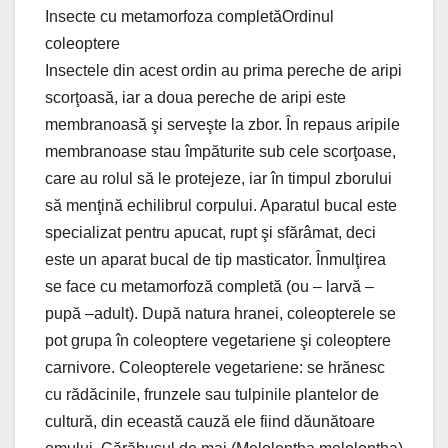
Insecte cu metamorfoza completăOrdinul
coleoptere
Insectele din acest ordin au prima pereche de aripi
scorţoasă, iar a doua pereche de aripi este
membranoasă şi serveşte la zbor. În repaus aripile
membranoase stau împăturite sub cele scorţoase,
care au rolul să le protejeze, iar în timpul zborului
să menţină echilibrul corpului. Aparatul bucal este
specializat pentru apucat, rupt şi sfărâmat, deci
este un aparat bucal de tip masticator. Înmulţirea
se face cu metamorfoză completă (ou – larvă –
pupă –adult). După natura hranei, coleopterele se
pot grupa în coleoptere vegetariene şi coleoptere
carnivore. Coleopterele vegetariene: se hrănesc
cu rădăcinile, frunzele sau tulpinile plantelor de
cultură, din eceastă cauză ele fiind dăunătoare