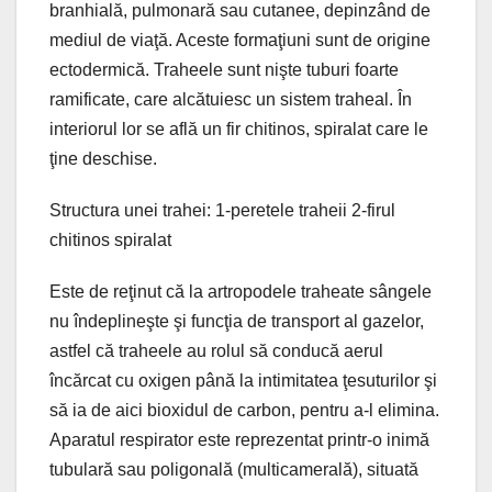
branhială, pulmonară sau cutanee, depinzând de
mediul de viaţă. Aceste formaţiuni sunt de origine
ectodermică. Traheele sunt nişte tuburi foarte
ramificate, care alcătuiesc un sistem traheal. În
interiorul lor se află un fir chitinos, spiralat care le
ţine deschise.
Structura unei trahei: 1-peretele traheii 2-firul
chitinos spiralat
Este de reţinut că la artropodele traheate sângele
nu îndeplineşte şi funcţia de transport al gazelor,
astfel că traheele au rolul să conducă aerul
încărcat cu oxigen până la intimitatea ţesuturilor şi
să ia de aici bioxidul de carbon, pentru a-l elimina.
Aparatul respirator este reprezentat printr-o inimă
tubulară sau poligonală (multicamerală), situată