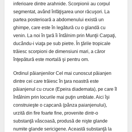
inferioare dintre arahnide. Scorpionii au corpul
segmentat, având înfăţişarea unor răcuşori. La
partea posterioară a abdomenului există un
ghimpe, care este în legătură cu o glandă cu
venin. La noi în ţară îi întâlnim prin Munţii Carpaţi,
ducându-i viaţa pe sub pietre. În ţările tropicale
trăiesc scorpioni de dimensiuni mari, a căror
înţepătură este mortală şi pentru om.
Ordinul păianjenilor Cel mai cunoscut păianjen
dintre cei care trăiesc în ţara noastră este
păianjenul cu cruce (Epeira diademata), pe care îl
întâlnim prin locurile mai puţin umblate. Aici îşi
construieşte o capcană (pânza paianjenului),
urzită din fire foarte fine, provenite dintr-o
substanţă vâscoasă, produsă de nişte glande
numite glande sericigene. Această substanţă la