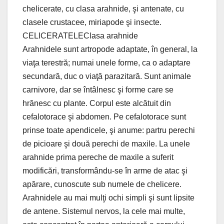
chelicerate, cu clasa arahnide, şi antenate, cu
clasele crustacee, miriapode şi insecte.
CELICERATELEClasa arahnide
Arahnidele sunt artropode adaptate, în general, la
viaţa terestră; numai unele forme, ca o adaptare
secundară, duc o viaţă parazitară. Sunt animale
carnivore, dar se întâlnesc şi forme care se
hrănesc cu plante. Corpul este alcătuit din
cefalotorace şi abdomen. Pe cefalotorace sunt
prinse toate apendicele, şi anume: partru perechi
de picioare şi două perechi de maxile. La unele
arahnide prima pereche de maxile a suferit
modificări, transformându-se în arme de atac şi
apărare, cunoscute sub numele de chelicere.
Arahnidele au mai mulţi ochi simpli şi sunt lipsite
de antene. Sistemul nervos, la cele mai multe,