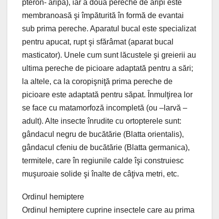
pteron- aripă), iar a doua pereche de aripi este
membranoasă şi împăturită în formă de evantai
sub prima pereche. Aparatul bucal este specializat
pentru apucat, rupt şi sfărâmat (aparat bucal
masticator). Unele cum sunt lăcustele şi greierii au
ultima pereche de picioare adaptată pentru a sări;
la altele, ca la coropişniţă prima pereche de
picioare este adaptată pentru săpat. Înmulţirea lor
se face cu matamorfoză incompletă (ou –larvă –
adult). Alte insecte înrudite cu ortopterele sunt:
gândacul negru de bucătărie (Blatta orientalis),
gândacul cfeniu de bucătărie (Blatta germanica),
termitele, care în regiunile calde îşi construiesc
muşuroaie solide şi înalte de câţiva metri, etc.
Ordinul hemiptere
Ordinul hemiptere cuprine insectele care au prima