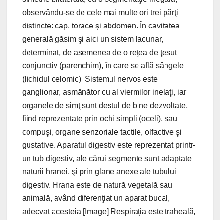
observându-se de cele mai multe ori trei părţi
distincte: cap, torace şi abdomen. În cavitatea
generală găsim şi aici un sistem lacunar,
determinat, de asemenea de o reţea de ţesut
conjunctiv (parenchim), în care se află sângele
(lichidul celomic). Sistemul nervos este
ganglionar, asmănător cu al viermilor inelaţi, iar
organele de simţ sunt destul de bine dezvoltate,
fiind reprezentate prin ochi simpli (oceli), sau
compuşi, organe senzoriale tactile, olfactive şi
gustative. Aparatul digestiv este reprezentat printr-
un tub digestiv, ale cărui segmente sunt adaptate
naturii hranei, şi prin glane anexe ale tubului
digestiv. Hrana este de natură vegetală sau
animală, având diferenţiat un aparat bucal,
adecvat acesteia.[Image] Respiraţia este traheală,