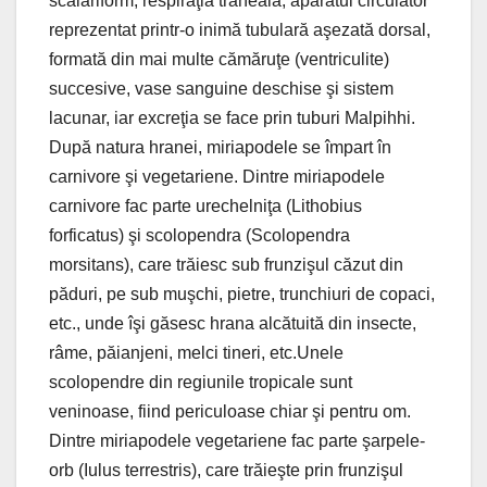
scalariform, respiraţia traheală, aparatul circulator
reprezentat printr-o inimă tubulară aşezată dorsal,
formată din mai multe cămăruţe (ventriculite)
succesive, vase sanguine deschise şi sistem
lacunar, iar excreţia se face prin tuburi Malpihhi.
După natura hranei, miriapodele se împart în
carnivore şi vegetariene. Dintre miriapodele
carnivore fac parte urechelniţa (Lithobius
forficatus) şi scolopendra (Scolopendra
morsitans), care trăiesc sub frunzişul căzut din
păduri, pe sub muşchi, pietre, trunchiuri de copaci,
etc., unde îşi găsesc hrana alcătuită din insecte,
râme, păianjeni, melci tineri, etc.Unele
scolopendre din regiunile tropicale sunt
veninoase, fiind periculoase chiar şi pentru om.
Dintre miriapodele vegetariene fac parte şarpele-
orb (Iulus terrestris), care trăieşte prin frunzişul