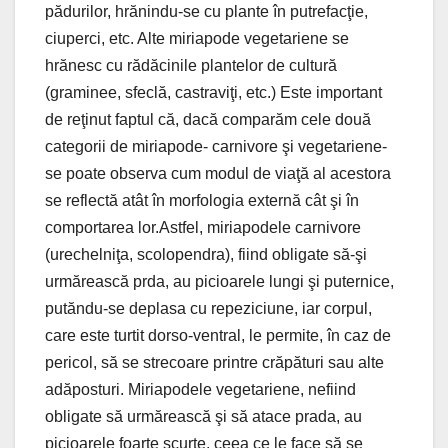
pădurilor, hrănindu-se cu plante în putrefacţie,
ciuperci, etc. Alte miriapode vegetariene se
hrănesc cu rădăcinile plantelor de cultură
(graminee, sfeclă, castraviţi, etc.) Este important
de reţinut faptul că, dacă comparăm cele două
categorii de miriapode- carnivore şi vegetariene-
se poate observa cum modul de viaţă al acestora
se reflectă atât în morfologia externă cât şi în
comportarea lor.Astfel, miriapodele carnivore
(urechelniţa, scolopendra), fiind obligate să-şi
urmărească prda, au picioarele lungi şi puternice,
putăndu-se deplasa cu repeziciune, iar corpul,
care este turtit dorso-ventral, le permite, în caz de
pericol, să se strecoare printre crăpături sau alte
adăposturi. Miriapodele vegetariene, nefiind
obligate să urmărească şi să atace prada, au
picioarele foarte scurte, ceea ce le face să se