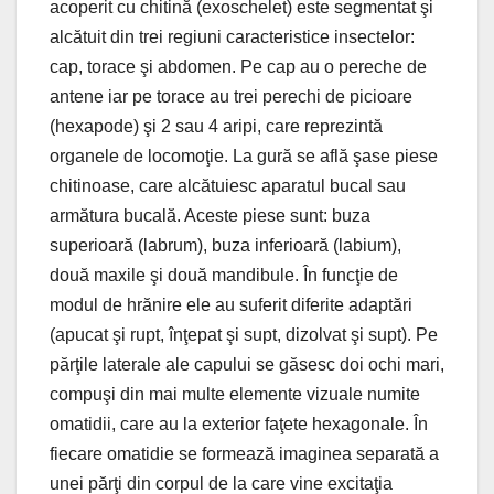
acoperit cu chitină (exoschelet) este segmentat şi
alcătuit din trei regiuni caracteristice insectelor:
cap, torace şi abdomen. Pe cap au o pereche de
antene iar pe torace au trei perechi de picioare
(hexapode) şi 2 sau 4 aripi, care reprezintă
organele de locomoţie. La gură se află şase piese
chitinoase, care alcătuiesc aparatul bucal sau
armătura bucală. Aceste piese sunt: buza
superioară (labrum), buza inferioară (labium),
două maxile şi două mandibule. În funcţie de
modul de hrănire ele au suferit diferite adaptări
(apucat şi rupt, înţepat şi supt, dizolvat şi supt). Pe
părţile laterale ale capului se găsesc doi ochi mari,
compuşi din mai multe elemente vizuale numite
omatidii, care au la exterior faţete hexagonale. În
fiecare omatidie se formează imaginea separată a
unei părţi din corpul de la care vine excitaţia