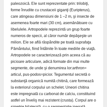
paleozoică. Ele sunt reprezentate prin: trilobiţi,
forme înrudite cu crustaceii giganţi (Euripterus),
care atingeau dimensiuni de 1 –2 m, şi insecte de
asemenea foarte mari (30 cm), asemănătoare cu
libelulele. Artropodele reprezintă un grup foarte
numeros de specii, al căror număr depăşeşte un
milion. Ele se află răspândite pe toată suprafaţa
Pământului, fiind întâlnite în toate mediile de viaţă.
Artropodele se caracterizează prin aceea că au
picioare articulare, adică formate din mai multe
segmente, de unde şi denumirea lor:arthron=
articul, pus-podos=picior. Tegumentul secretă o
substanţă organică numită chitină, care formează
la exteriorul corpului un schelet. Uneori chitina
este impregnată cu carbonat de calciu, constituind
astfel un înveliş mai rezistent (crusta). Corpul are o
simetrie bilaterală, cu o segmentaţie inegală,