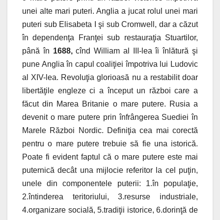
unei alte mari puteri. Anglia a jucat rolul unei mari
puteri sub Elisabeta I şi sub Cromwell, dar a căzut
în dependenţa Franţei sub restauraţia Stuartilor,
până în
1688,
cînd William al III-lea îi înlătură şi
pune Anglia în capul coaliţiei împotriva lui Ludovic
al XIV-lea. Revoluţia glorioasă nu a restabilit doar
libertăţile engleze ci a început un război care a
făcut din Marea Britanie o mare putere. Rusia a
devenit o mare putere prin înfrângerea Suediei în
Marele Război Nordic. Definiţia cea mai corectă
pentru o mare putere trebuie să fie una istorică.
Poate fi evident faptul că o mare putere este mai
puternică decât una mijlocie referitor la cel puţin,
unele din componentele рuterii: 1.în populaţie,
2.întinderea teritoriului, 3.resurse industriale,
4.organizare socială, 5.tradiţii istorice, 6.dorinţă de