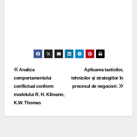
Post
Analiza
Aplicarea tacticilor,
comportamentului
tehnicilor şi strategiilor în
navigation
conflictual conform
procesul de negocieri.
modelului R. H. Kilmann,
K.W. Thomas