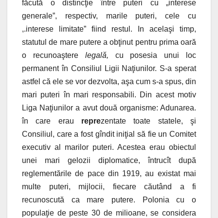
făcută o distincţie între puteri cu „interese
generale”, respectiv, marile puteri, cele cu
,.interese limitate” fiind restul. In acelaşi timp,
statutul de mare putere a obţinut pentru prima oară
o recunoaştere
legală,
cu posesia unui loc
permanent în Consiliul Ligii Naţiunilor. S-a sperat
astfel că ele se vor dezvolta, aşa cum s-a spus, din
mari puteri în mari responsabili. Din acest motiv
Liga Naţiunilor a avut două organisme: Adunarea.
în care erau
repre
zentate toate statele, şi
Consiliul, care a fost gîndit iniţial să fie un Comitet
executiv al marilor puteri. Acestea erau obiectul
unei mari gelozii diplomatice, întrucît după
reglementările de pace din 1919, au existat mai
multe puteri, mijlocii, fiecare căutând a fi
recunoscută ca mare putere. Polonia cu o
populaţie de peste 30 de milioane, se considera