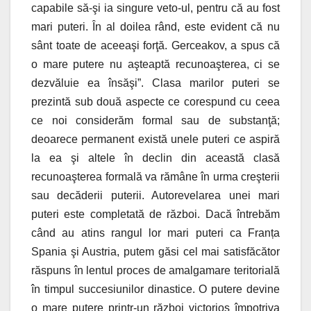
capabile să-şi ia singure veto-ul, pentru că au fost
mari puteri. În al doilea rând, este evident că nu
sânt toate de aceeaşi forţă. Gerceakov, a spus că
o mare putere nu aşteaptă recunoaşterea, ci se
dezvăluie ea însăşi”. Clasa marilor puteri se
prezintă sub două aspecte ce corespund cu ceea
ce noi considerăm formal sau de substanţă;
deoarece permanent există unele puteri ce aspiră
la ea şi altele în declin din această clasă
recunoaşterea formală va rămâne în urma creşterii
sau decăderii puterii. Autorevelarea unei mari
puteri este completată de război. Dacă întrebăm
când au atins rangul lor mari puteri ca Franța
Spania şi Austria, putem găsi cel mai satisfăcător
răspuns în lentul proces de amalgamare teritorială
în timpul succesiunilor dinastice. O putere devine
o mare putere printr-un război victorios împotriva