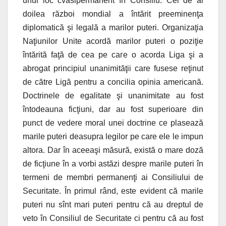
unui loc cvasipermanent în Consiliu. Cel de al
doilea război mondial a întărit preeminenţa
diplomatică şi legală a marilor puteri. Organizaţia
Naţiunilor Unite acordă marilor puteri o poziţie
întărită faţă de cea pe саге o acorda Liga şi a
abrogat principiul unanimităţii care fusese reţinut
de către Ligă pentru a concilia opinia americană.
Doctrinele de egalitate şi unanimitate au fost
întodeauna ficţiuni, dar au fost superioare din
punct de vedere moral unei doctrine ce plasează
marile puteri deasupra legilor pe care ele le impun
altora. Dar în aceeaşi măsură, există o mare doză
de ficţiune în a vorbi astăzi despre marile puteri în
termeni de membri permanenţi ai Consiliului de
Securitate. În primul rând, este evident că marile
puteri nu sînt mari puteri pentru că au dreptul de
veto în Consiliul de Securitate ci pentru că au fost