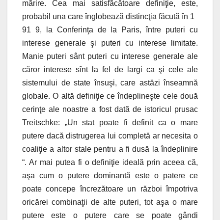
mărire. Cea mai satisfăcătoare definiţie, este,
probabil una care înglobează distincţia făcută în 1
91 9, la Conferinţa de la Paris, între puteri cu
interese generale şi puteri cu interese limitate.
Manie puteri sânt puteri cu interese generale ale
căror interese sînt la fel de largi ca şi cele ale
sistemului de state însuşi, care astăzi înseamnă
globale. O altă definiţie ce îndeplineşte cele două
cerinţe ale noastre a fost dată de istoricul prusac
Treitschke: „Un stat poate fi definit ca o mare
putere dacă distrugerea lui completă ar necesita o
coaliţie a altor stale pentru a fi dusă la îndeplinire
“. Ar mai putea fi o definiţie ideală prin aceea că,
aşa cum o putere dominantă este o patere ce
poate concepe încrezătoare un război împotriva
oricărei combinaţii de alte puteri, tot aşa o mare
putere este o putere care se poate gândi