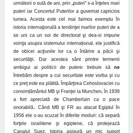
următorii o sută de ani, prin „puteri” s-a înţeles mari
puteri iar Concertul Puterilor a guvernat capricios
lumea. Acesta este cel mai faimos exemplu în
istoria internaţională a tendinţei marilor puteri de a
se uni ca un soi de directorat şi dea-si impune
voinţa asupra sistemului internațional. ele justifică
de obicei acţiunile lor ca o întărire a păcii şi
securităţii. Dar acestea sânt printre termenii
ambigui ai politicii de putere: trebuie să
ne
întrebăm despre a cui securitate este vorba şi cu
ce preţ este ea plătită. Împărţirea Cehoslovaciei cu
consimțământul MB şi Franţei la Munchen, în 1938
a fort арreciată de Chamberlain ca o pace
onorabilă.. Când MB şi FR au atacat Egiptul în
1956 ele s-au scuzat în diferite moduri: că separă
forţele israilitene şi egiptene, că protejează
Canalul Suez. Istoria asigură un mic suport