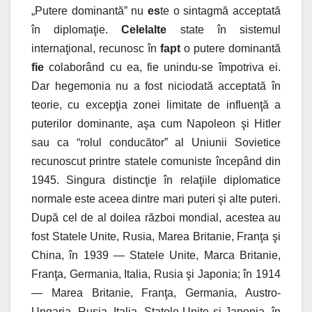
„Putere dominantă” nu
es
te o sintagmă acceptată
în diplomaţie.
Celelalte
state în sistemul
internaţional, recunosc în
fapt
o putere dominantă
fie
colaborând cu ea, fie unindu-se împotriva ei.
Dar hegemonia nu a fost niciodată acceptată în
teorie, cu excepţia zonei limitate de influenţă a
puterilor dominante, aşa cum Napoleon şi Hitler
sau ca “rolul conducător” al Uniunii Sovietice
recunoscut printre statele comuniste începând din
1945. Singura distincţie în relaţiile diplomatice
normale este aceea dintre mari puteri şi alte puteri.
După cel de al doilea război mondial, acestea au
fost Statele Unite, Rusia, Marea Britanie, Franţa şi
China, în 1939 — Statele Unite, Marca Britanie,
Franţa, Germania, Italia, Rusia şi Japonia; în 1914
— Marea Britanie, Franţa, Germania, Austro-
Ungaria, Rusia, Italia, Statele Unite şi Japonia, în