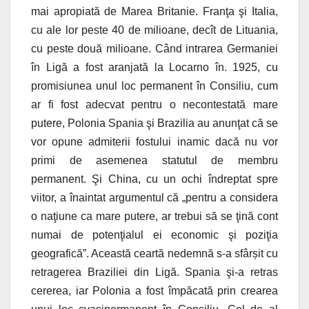
mai apropiată de Marea Britanie. Franţa şi Italia,
cu ale lor peste 40 de milioane, decît de Lituania,
cu peste două milioane. Când intrarea Germaniei
în Ligă a fost aranjată la Locarno în. 1925, cu
promisiunea unul loc permanent în Consiliu, cum
ar fi fost adecvat pentru o necontestată mare
putere, Polonia Spania şi Brazilia au anunţat că se
vоr opune admiterii fostului inamic dacă nu vor
primi de asemenea statutul de membru
permanent. Şi China, cu un ochi îndreptat spre
viitor, a înaintat argumentul că „pentru a considera
o naţiune ca mare putere, ar trebui să se ţină cont
numai de potenţialul ei economic şi poziţia
geografică”. Această ceartă nedemnă s-a sfârșit cu
retragerea Braziliei din Ligă. Spania şi-a retras
cererea, iar Polonia a fost împăcată prin crearea