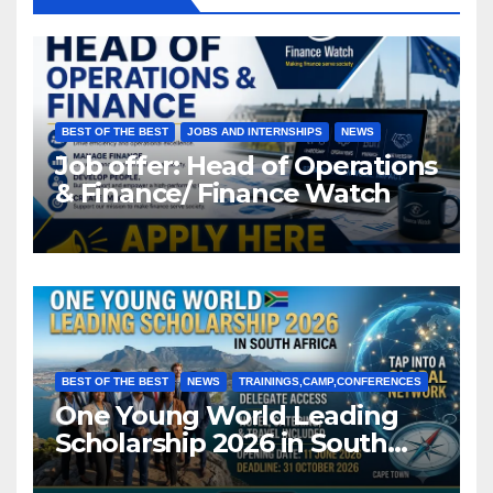
BEST OF THE BEST
JOBS AND INTERNSHIPS
NEWS
Job offer: Head of Operations
& Finance/ Finance Watch
BEST OF THE BEST
NEWS
TRAININGS,CAMP,CONFERENCES
One Young World Leading
Scholarship 2026 in South
Africa (Fully Funded)