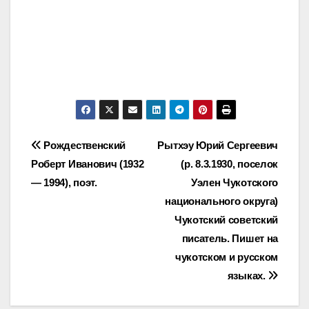
Post
Рождественский
Рытхэу Юрий Сергеевич
Роберт Иванович (1932
(р. 8.3.1930, поселок
navigation
— 1994), поэт.
Уэлен Чукотского
национального округа)
Чукотский советский
писатель. Пишет на
чукотском и русском
языках.