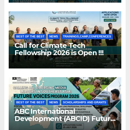
BEST OF THE BEST
NEWS
TRAININGS,CAMP,CONFERENCES
Call for Climate Tech
Fellowship 2026 is Open !!!
BEST OF THE BEST
NEWS
SCHOLARSHIPS AND GRANTS
ABC International
Development (ABCID) Future
Voices Program 2026