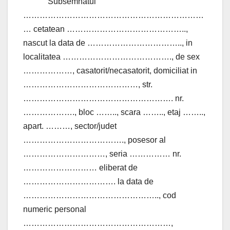
Subsemnatul
…………………………………………………………
… cetatean ……………………………………..,
nascut la data de …………………………….., in
localitatea …………………………………., de sex
………………, casatorit/necasatorit, domiciliat in
……………………………………, str.
………………………………………………. nr.
………………., bloc …….., scara …….., etaj ……..,
apart. ………, sector/judet
………………………………., posesor al
…………………………, seria …………… nr.
……………………… eliberat de
……………………………. la data de
………………………………………….., cod
numeric personal
………………………………………………,