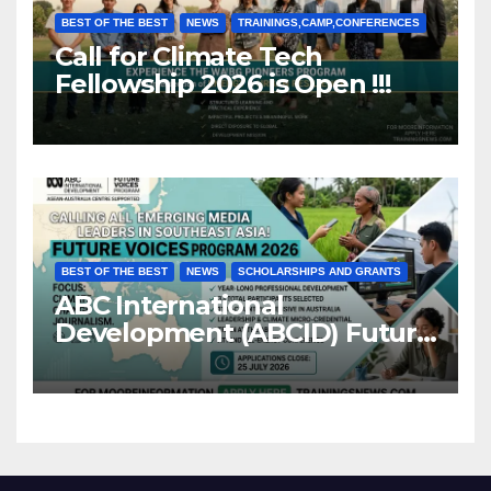
BEST OF THE BEST
NEWS
TRAININGS,CAMP,CONFERENCES
Call for Climate Tech
Fellowship 2026 is Open !!!
BEST OF THE BEST
NEWS
SCHOLARSHIPS AND GRANTS
ABC International
Development (ABCID) Future
Voices Program 2026