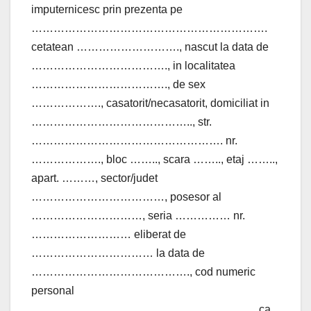
imputernicesc prin prezenta pe
……………………………………………………….
cetatean ………………………., nascut la data de
………………………………., in localitatea
………………………………., de sex
………………., casatorit/necasatorit, domiciliat in
…………………………………….., str.
……………………………………………. nr.
………………., bloc …….., scara …….., etaj ……..,
apart. ………, sector/judet
………………………………, posesor al
…………………………, seria …………… nr.
……………………… eliberat de
…………………………… la data de
……………………………………., cod numeric
personal
……………………………………………………, ca,