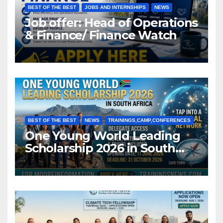
BEST OF THE BEST
JOBS AND INTERNSHIPS
NEWS
Job offer: Head of Operations
& Finance/ Finance Watch
BEST OF THE BEST
NEWS
TRAININGS,CAMP,CONFERENCES
One Young World Leading
Scholarship 2026 in South
Africa (Fully Funded)