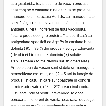
sau ţesuturi.La toate tipurile de vaccin produsul
final conţine o cantitate bine definită de proteine
imunogene din structura AgHBs, cu imunogenitate
specifică şi competitivitate identică cu cea a
antigenului viral.Indiferent de tipul vaccinului,
fiecare produs conţine proteina înalt purificată cu
antigenitate specifică de AgHBs în cantitate bine
definită ( 95 – 99 % din produs ), soluţie adjuvantă
( de obicei hidroxid de aluminiu ) şi soluţie
stabilizatoare ( formaldehida sau thiomersalat ).
Ambele tipuri de vaccin sunt stabile şi imunogenic
nemodificate mai mulţi ani ( 2 – 5 ani în funcţie de
produs ) în cazul în care sunt păstrate în condiţii
termice adecvate ( +2º – +8ºC ).Vaccinul contra
HBV este indicat pentru prevenirea, la orice
persoană, indiferent de vârsta, sex, rasă, ocupaţie,
etc. care nu are în antecedentele personale o