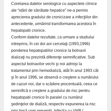
Corelarea datelor serologice cu aspectele clinice
ale “stării de sănătate hepatice” ne-a permis
aprecierea gradului de cronicizare a infecţiilor din
antecedente, urmărind transformarea acestora în
hepatopatii cronice.
Conform datelor rezultate, ca urmare a studiului
intreprins, în cei doi ani cercetaţi (1993,1996)
ponderea hepatopatiilor cronice la bolnavii
dializaţi nu prezintă diferenţe semnificative. Sub
aspectul bolnavilor vechi şi noi admişi la
tratamentul prin hemodializă, atât în anul 1993 cât
şi în anul 1996, se observă o creştere a numărului
de cazuri noi, dar o scădere procentuală, ceea ce
semnifică o creştere a gradului de risc pentru
hepatopatii cronice în paralel cu numărul
şedinţelor de dializă, respectiv expunerea la risc
prin lipsă unei prevenţii. Infecţia cu VHB (