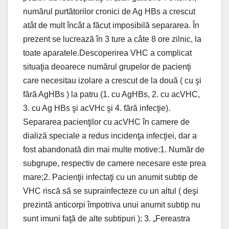
numărul purtătorilor cronici de Ag HBs a crescut
atât de mult încât a făcut imposibilă separarea. În
prezent se lucrează în 3 ture a câte 8 ore zilnic, la
toate aparatele.Descoperirea VHC a complicat
situaţia deoarece numărul grupelor de pacienţi
care necesitau izolare a crescut de la două ( cu şi
fără AgHBs ) la patru (1. cu AgHBs, 2. cu acVHC,
3. cu Ag HBs şi acVHc şi 4. fără infecţie).
Separarea pacienţilor cu acVHC în camere de
dializă speciale a redus incidenţa infecţiei, dar a
fost abandonată din mai multe motive:1. Număr de
subgrupe, respectiv de camere necesare este prea
mare;2. Pacienţii infectaţi cu un anumit subtip de
VHC riscă să se suprainfecteze cu un altul ( deşi
prezintă anticorpi împotriva unui anumit subtip nu
sunt imuni faţă de alte subtipuri ); 3. „Fereastra