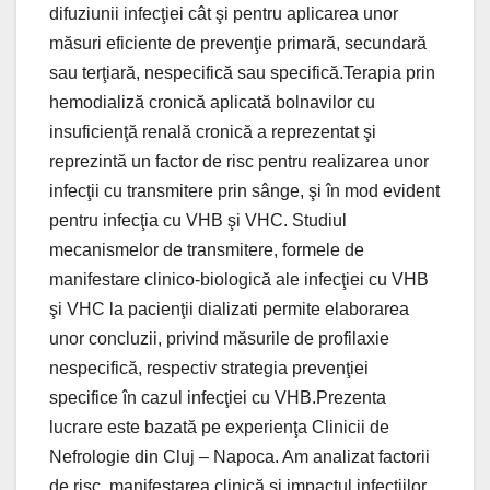
difuziunii infecţiei cât şi pentru aplicarea unor
măsuri eficiente de prevenţie primară, secundară
sau terţiară, nespecifică sau specifică.Terapia prin
hemodializă cronică aplicată bolnavilor cu
insuficienţă renală cronică a reprezentat şi
reprezintă un factor de risc pentru realizarea unor
infecţii cu transmitere prin sânge, şi în mod evident
pentru infecţia cu VHB şi VHC. Studiul
mecanismelor de transmitere, formele de
manifestare clinico-biologică ale infecţiei cu VHB
şi VHC la pacienţii dializati permite elaborarea
unor concluzii, privind măsurile de profilaxie
nespecifică, respectiv strategia prevenţiei
specifice în cazul infecţiei cu VHB.Prezenta
lucrare este bazată pe experienţa Clinicii de
Nefrologie din Cluj – Napoca. Am analizat factorii
de risc, manifestarea clinică şi impactul infecţiilor