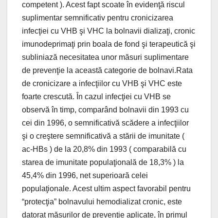
competent ). Acest fapt scoate în evidenţă riscul
suplimentar semnificativ pentru cronicizarea
infecţiei cu VHB şi VHC la bolnavii dializaţi, cronic
imunodeprimaţi prin boala de fond şi terapeutică şi
subliniază necesitatea unor măsuri suplimentare
de prevenţie la această categorie de bolnavi.Rata
de cronicizare a infecţiilor cu VHB şi VHC este
foarte crescută. În cazul infecţiei cu VHB se
observă în timp, comparând bolnavii din 1993 cu
cei din 1996, o semnificativă scădere a infecţiilor
şi o creştere semnificativă a stării de imunitate (
ac-HBs ) de la 20,8% din 1993 ( comparabilă cu
starea de imunitate populaţională de 18,3% ) la
45,4% din 1996, net superioară celei
populaţionale. Acest ultim aspect favorabil pentru
“protecţia” bolnavului hemodializat cronic, este
datorat măsurilor de prevenţie aplicate, în primul