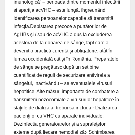
imunologică” – perioada dintre momentul infectării
şi apariţia acVHC – este lungă, îngreunând
identificarea persoanelor capabile să transmită
infecţia.Depistarea precoce a purtătorilor de
AgHBs şi / sau de acVHC a dus la excluderea
acestora de la donarea de sânge, fapt care a
devenit o practică curentă şi obligatorie, atât în
lumea occidentală cât şi în România. Preparatele
de sânge se pregătesc după un set bine
cuantificat de reguli de securizare antivirala a
sângelui, inactivându – se eventualele virusuri
hepatitice. Alte măsuri importante de combatere a
transmiterii nozocomiale a virusurilor hepatitice în
staţiile de dializă ar trebui să includă:· Dializarea
pacienţilor cu VHC cu aparate individuale;·
Dezinfectia generatoarelor şi a suprafeţelor
externe după fiecare hemodializă;· Schimbarea