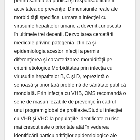
pentru sănătatea publică şi responsabilitate în
activitatea de prevenţie. Dimensiunile reale ale
morbidităţii specifice, urmare a infecţiei cu
virusurile hepatitelor umane a devenit cunoscută
în ultimele trei decenii. Dezvoltarea cercetării
medicale privind patogenia, clinica şi
epidemiologia acestor infecţii a permis
diferenţierea şi caracterizarea morbidităţii pe
criterii etiologice.Morbiditatea prin infecţia cu
virusurile hepatitelor B, C şi D, reprezintă o
serioasă şi prioritară problemă de sănătate publică
mondială. Prin infecţia cu VHB, OMS recomandă o
serie de măsuri fezabile de prevenţie în cadrul
unui program global de profilaxie.Studiul infecţiei
cu VHB şi VHC la populaţiile identificate cu risc
mai crescut este o prioritate atât în vederea
identificării particularităţilor epidemiologice ale