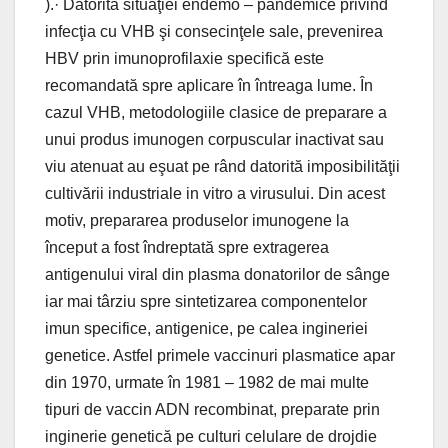
).· Datorită situaţiei endemo – pandemice privind
infecţia cu VHB şi consecinţele sale, prevenirea
HBV prin imunoprofilaxie specifică este
recomandată spre aplicare în întreaga lume. În
cazul VHB, metodologiile clasice de preparare a
unui produs imunogen corpuscular inactivat sau
viu atenuat au eşuat pe rând datorită imposibilităţii
cultivării industriale in vitro a virusului. Din acest
motiv, prepararea produselor imunogene la
început a fost îndreptată spre extragerea
antigenului viral din plasma donatorilor de sânge
iar mai târziu spre sintetizarea componentelor
imun specifice, antigenice, pe calea ingineriei
genetice. Astfel primele vaccinuri plasmatice apar
din 1970, urmate în 1981 – 1982 de mai multe
tipuri de vaccin ADN recombinat, preparate prin
inginerie genetică pe culturi celulare de drojdie