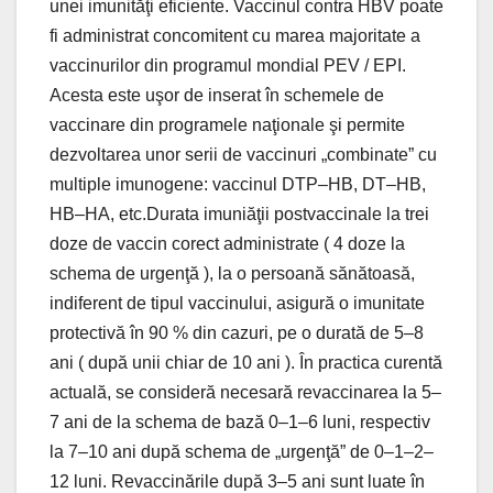
unei imunităţi eficiente. Vaccinul contra HBV poate
fi administrat concomitent cu marea majoritate a
vaccinurilor din programul mondial PEV / EPI.
Acesta este uşor de inserat în schemele de
vaccinare din programele naţionale şi permite
dezvoltarea unor serii de vaccinuri „combinate” cu
multiple imunogene: vaccinul DTP–HB, DT–HB,
HB–HA, etc.Durata imuniăţii postvaccinale la trei
doze de vaccin corect administrate ( 4 doze la
schema de urgenţă ), la o persoană sănătoasă,
indiferent de tipul vaccinului, asigură o imunitate
protectivă în 90 % din cazuri, pe o durată de 5–8
ani ( după unii chiar de 10 ani ). În practica curentă
actuală, se consideră necesară revaccinarea la 5–
7 ani de la schema de bază 0–1–6 luni, respectiv
la 7–10 ani după schema de „urgenţă” de 0–1–2–
12 luni. Revaccinările după 3–5 ani sunt luate în