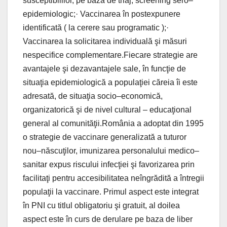
susceptibililor, pe bază de triaj, screening sero–
epidemiologic;· Vaccinarea în postexpunere
identificată ( la cerere sau programatic );·
Vaccinarea la solicitarea individuală şi măsuri
nespecifice complementare.Fiecare strategie are
avantajele şi dezavantajele sale, în funcţie de
situaţia epidemiologică a populaţiei căreia îi este
adresată, de situaţia socio–economică,
organizatorică şi de nivel cultural – educaţional
general al comunităţii.România a adoptat din 1995
o strategie de vaccinare generalizată a tuturor
nou–născuţilor, imunizarea personalului medico–
sanitar expus riscului infecţiei şi favorizarea prin
facilitaţi pentru accesibilitatea neîngrădită a întregii
populaţii la vaccinare. Primul aspect este integrat
în PNI cu titlul obligatoriu şi gratuit, al doilea
aspect este în curs de derulare pe baza de liber