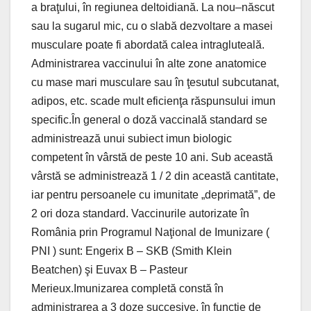
a braţului, în regiunea deltoidiană. La nou–născut
sau la sugarul mic, cu o slabă dezvoltare a masei
musculare poate fi abordată calea intragluteală.
Administrarea vaccinului în alte zone anatomice
cu mase mari musculare sau în ţesutul subcutanat,
adipos, etc. scade mult eficienţa răspunsului imun
specific.În general o doză vaccinală standard se
administrează unui subiect imun biologic
competent în vârstă de peste 10 ani. Sub această
vârstă se administrează 1 / 2 din această cantitate,
iar pentru persoanele cu imunitate „deprimată”, de
2 ori doza standard. Vaccinurile autorizate în
România prin Programul Naţional de Imunizare (
PNI ) sunt: Engerix B – SKB (Smith Klein
Beatchen) şi Euvax B – Pasteur
Merieux.Imunizarea completă constă în
administrarea a 3 doze succesive, în funcţie de