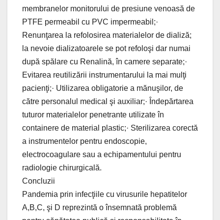
membranelor monitorului de presiune venoasă de
PTFE permeabil cu PVC impermeabil;·
Renunţarea la refolosirea materialelor de dializă;
la nevoie dializatoarele se pot refoloşi dar numai
după spălare cu Renalină, în camere separate;·
Evitarea reutilizării instrumentarului la mai mulţi
pacienţi;· Utilizarea obligatorie a mănuşilor, de
către personalul medical şi auxiliar;· Îndepărtarea
tuturor materialelor penetrante utilizate în
containere de material plastic;· Sterilizarea corectă
a instrumentelor pentru endoscopie,
electrocoagulare sau a echipamentului pentru
radiologie chirurgicală.
Concluzii
Pandemia prin infecţiile cu virusurile hepatitelor
A,B,C, şi D reprezintă o însemnată problemă