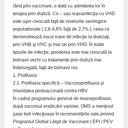
rând prin vaccinare, o dată cu admiterea lor în
terapia prin dializă. Co – sau suprainfecţia cu VHD
este uşor crescută faţă de nivelurile serologice
populationale ( 2,6-4,8% faţă de 2,7% ), ceea ce
demonstrează riscul mare de infecţie la dializaţi,
prin VHB şi VHC şi mai rar prin VHD. În toate
tipurile de infecţie, ponderea este mai crescută la
bolnavii vechi cu tratamente prin dializă mai
îndelungată, faţă de bolnavii noi.
1. Profilaxia
2.1. Profilaxia specifică – Vaccinoprofilaxia şi
imunitatea postvaccinală contra HBV
În cadrul programului general de imunoprofilaxie,
după succesul eradicării variolei, OMS a menţinut
şase boli infecţioase în recomandările sale privind
Programul Global Lărgit de Vaccinare ( EPI / PEV