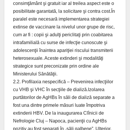
consimţământ şi gratuit iar al treilea aspect este o
posibilitate garantată, la solicitare şi contra cost.În
paralel este necesară implementarea strategiei
extinse de vaccinare la nivelul unor grupe de risc,
cum ar fi : copii şi adulţi periclitaţi prin coabitarea
intrafamilială cu surse de infecţie cunoscute şi
adolescenţii înaintea apariţiei riscului transmiterii
heterosexuale. Aceste extinderi şi modalităţi
strategice sunt preconizate prin ordine ale
Ministerului Sănătăţii.
2.2. Profilaxia nespecifică – Prevenirea infecţiilor
cu VHB şi VHC în secţiile de dializă.Izolarea
purtătorilor de AgHBs în săli de dializă separate a
fost una dintre primele măsuri luate împotriva
extinderii HBV. De la inaugurarea Clînicii de
Nefrologie Cluj – Napoca, pacienţii cu AgHBs
pozitiv au fost separaţi în „săli galbene”. Ulterior,