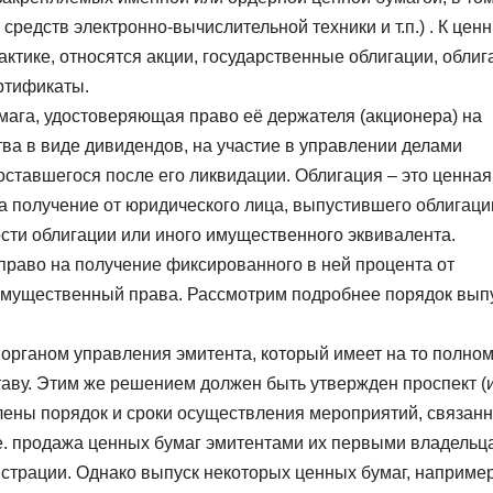
средств электронно-вычислительной техники и т.п.) . К цен
ктике, относятся акции, государственные облигации, облиг
ертификаты.
мага, удостоверяющая право её держателя (акционера) на
ва в виде дивидендов, на участие в управлении делами
оставшегося после его ликвидации. Облигация – это ценная
а получение от юридического лица, выпустившего облигаци
ти облигации или иного имущественного эквивалента.
право на получение фиксированного в ней процента от
имущественный права. Рассмотрим подробнее порядок вып
органом управления эмитента, который имеет на то полно
таву. Этим же решением должен быть утвержден проспект (
лены порядок и сроки осуществления мероприятий, связанн
.е. продажа ценных бумаг эмитентами их первыми владельц
истрации. Однако выпуск некоторых ценных бумаг, наприме