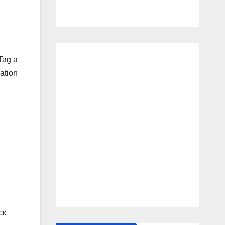
Tag a
ation
ск