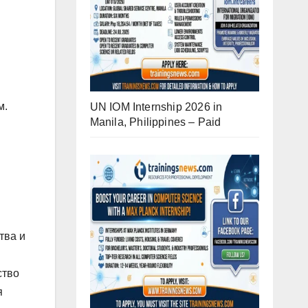
м.
UN IOM Internship 2026 in
Manila, Philippines – Paid
тва и
ство
я