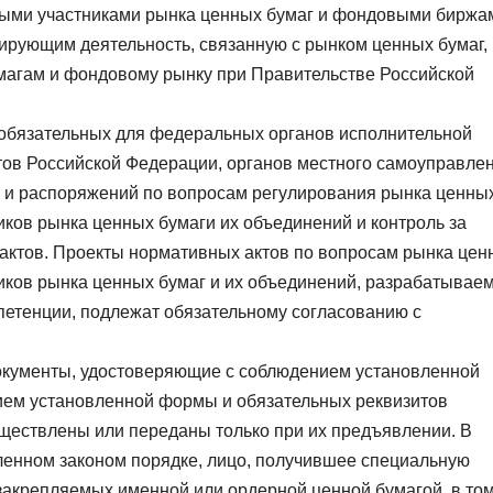
ми участниками рынка ценных бумаг и фондовыми биржа
ирующим деятельность, связанную с рынком ценных бумаг,
магам и фондовому рынку при Правительстве Российской
 обязательных для федеральных органов исполнительной
ктов Российской Федерации, органов местного самоуправле
й и распоряжений по вопросам регулирования рынка ценны
иков рынка ценных бумаги их объединений и контроль за
актов. Проекты нормативных актов по вопросам рынка цен
иков рынка ценных бумаг и их объединений, разрабатывае
петенции, подлежат обязательному согласованию с
документы, удостоверяющие с соблюдением установленной
ием установленной формы и обязательных реквизитов
ществлены или переданы только при их предъявлении. В
вленном законом порядке, лицо, получившее специальную
закрепляемых именной или ордерной ценной бумагой, в то