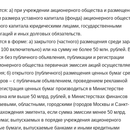
ся: а) при учреждении акционерного общества и размеще
ии размера уставного капитала (фонда) акционерного общес
много капитала юридическими лицами, государственными
гаций и иных долговых обязательств.
ся в форме: а) закрытого (частного) размещения среди за
 100 включительно) или на сумму не более 50 млн. рублей. 
я без публичного объявления, публикации и регистрации
ионерного общества первичная эмиссия акций осуществляе
ия; б) открытого (публичного) размещения ценных бумаг ср
оров – с публичным объявлением, проведением рекламной
Регистрация ценных бумаг производиться в Министерстве
вна или выше 50 млрд. рублей, в Министерствах финансов
аевыми, областными, городскими (городов Москвы и Санкт-
ахождения эмитента, если сумма эмиссии менее 50 млрд.
бумаг, выпускаемых в порядке учреждения акционерного
ые бумаги, выпускаемые банками и иными кредитными