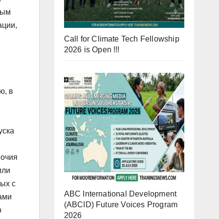
ным
ации,
Call for Climate Tech Fellowship
2026 is Open !!!
ю, в
уска
мочия
или
ых с
ABC International Development
ами
(ABCID) Future Voices Program
р
2026