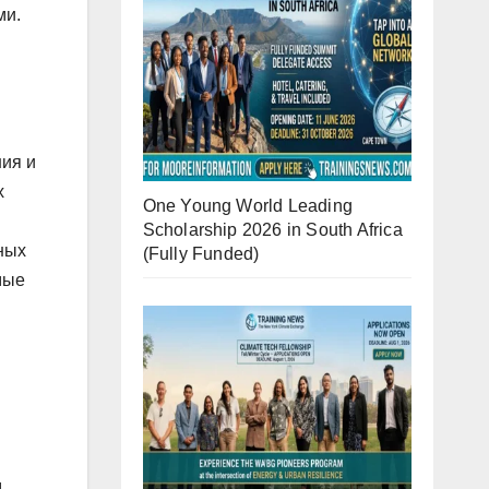
ми.
ния и
х
One Young World Leading
Scholarship 2026 in South Africa
ных
(Fully Funded)
мые
м