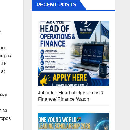
RECENT POSTS
и
ого
мерах
ы и
 а)
Job offer: Head of Operations &
умаг
Finance/ Finance Watch
я за
торов