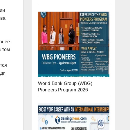
нии
тва
ранее
В том
тся
еди
World Bank Group (WBG)
Pioneers Program 2026