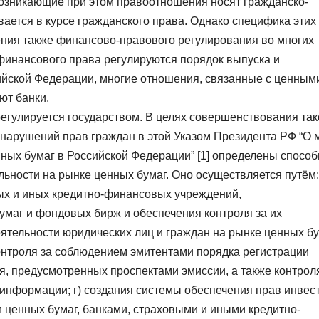
возникающие при этом правоотношения носят гражданско-
ается в курсе гражданского права. Однако специфика этих
ния также финансово-правового регулирования во многих
финансового права регулируются порядок выпуска и
ийской Федерации, многие отношения, связанные с ценным
ют банки.
егулируется государством. В целях совершенствования так
 нарушений прав граждан в этой Указом Президента РФ “О 
ных бумаг в Российской Федерации” [1] определены способ
ьности на рынке ценных бумаг. Оно осуществляется путём:
ых и иных кредитно-финансовых учреждений,
маг и фондовых бирж и обеспечения контроля за их
еятельности юридических лиц и граждан на рынке ценных б
контроля за соблюдением эмитентами порядка регистрации
я, предусмотренных проспектами эмиссии, а также контрол
информации; г) создания системы обеспечения прав инвес
 ценных бумаг, банками, страховыми и иными кредитно-