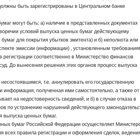
должны быть зарегистрированы в Центральном банке
умаг могут быть: а) наличие в представленных документах
иворечии условий выпуска ценных бумаг действующему
 бумаг для покрытия убытков эмитента) и б) неполнота или
спекте эмиссии (информации) , установленным требования
в регистрации соответственно в Министерство финансов
 суд. До вынесения решения этих органов процесс выпуска
несостоявшимся, т.е. аннулировать его государственную
и информация, полученная ими самостоятельно, а также от
вает на недостоверность сведений, и б) в случае отказа в
ов по устранению нарушений действующего законодательс
 выпуска ценных бумаг.
енных бумаг Российской Федерации осуществляет Министер
я всех правила регистрации и оформления сделок, ведени