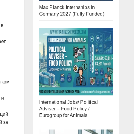
Max Planck Internships in
Germany 2027 (Fully Funded)
 в
ает
нком
 и
International Jobs/ Political
Adviser – Food Policy /
кций
Eurogroup for Animals
й за