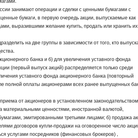
магами.
ссии занимают операции и сделки с ценными бумагами с
 ценные бумаги, в первую очередь акции, выпускаемые как
ами, выразившими желание купить, продать или хранить их
азделить на две группы в зависимости от того, кто выпуск
ества.
акционерного банка и б) для увеличения уставного фонда
акции (первый выпуск акций) распределяется только среди
еличения уставного фонда акционерного банка (повторный
сле полной оплаты акционерами всех ранее выпущенных ба
 приема от акционеров в установленном законодательством
ка материальными ценностями, иностранной валютой,
бумагами, эмитированными третьими лицами; б) продажа а
елями договоров купли-продажи на оговоренное число акци
ься услугами посредников (финансовых брокеров) ,