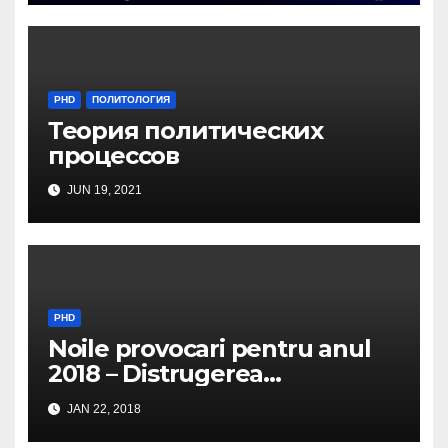
PHD
ПОЛИТОЛОГИЯ
Теория политических
процессов
JUN 19, 2021
PHD
Noile provocari pentru anul
2018 – Distrugerea
structurilor EUro-Atlanti…
JAN 22, 2018