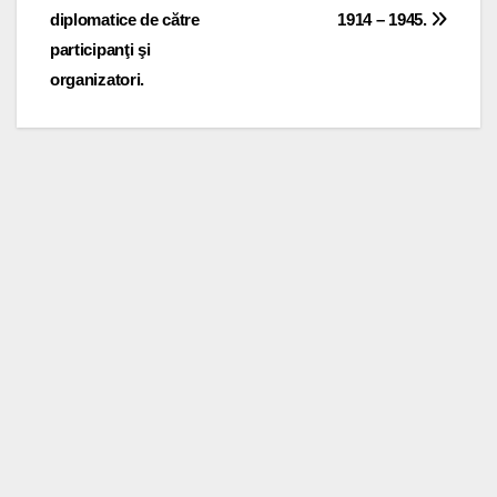
navigation
diplomatice de către
1914 – 1945.
participanţi şi
organizatori.