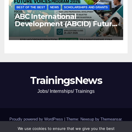
BEST OF THE BEST
NEWS
SCHOLARSHIPS AND GRANTS
ABC International
Development (ABCID) Future
Voices Program 2026
TrainingsNews
Jobs/ Internships/ Trainings
Proudly powered by WordPress
|
Theme: Newsup by
Themeansar
.
We use cookies to ensure that we give you the best