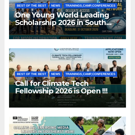
BEST OF THE BEST
NEWS
TRAININGS,CAMP,CONFERENCES
One Young World Leading
Scholarship 2026 in South
Africa (Fully Funded)
BEST OF THE BEST
NEWS
TRAININGS,CAMP,CONFERENCES
Call for Climate Tech
Fellowship 2026 is Open !!!