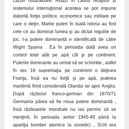
cazuri hotărâtoare. Astăzi în cadrul relaţiilor şi
sistemului internaţional acestea se pot impune
datorită forţei politice, economice sau militare pe
care o deţin. Marile puteri în toată istoria au fost
cele ce au dominat lumea şi au dictat regulile de
joc. I-a putere dominantă e identificată de către
Wight Spania . Ea în perioada dată avea un
control total atât pe apă cât şi pe continent.
Puterile dominante au urmat să se schimbe , astfel
în sec 18 supremaţia pe continent o deţinea
Franţa, însă ea nu forţă şi pe apă, puterea
maritimă fiind considerată Olanda iar apoi Anglia.
După războiul franco-german din 1870/71
Germania părea să fie noua putere dominantă ,
însă războaiele mondiale nu iau permis să se
menţină. În perioada anilor 1945-49 până la
apariţia bombei atomice la sovietici , SUA era