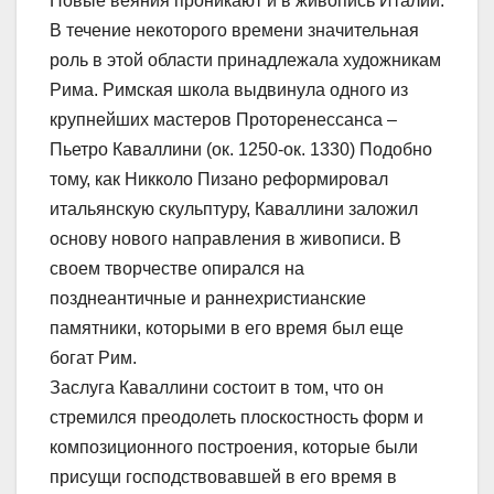
Новые веяния проникают и в живопись Италии.
В течение некоторого времени значительная
роль в этой области принадлежала художникам
Рима. Римская школа выдвинула одного из
крупнейших мастеров Проторенессанса –
Пьетро Каваллини (ок. 1250-ок. 1330) Подобно
тому, как Никколо Пизано реформировал
итальянскую скульптуру, Каваллини заложил
основу нового направления в живописи. В
своем творчестве опирался на
позднеантичные и раннехристианские
памятники, которыми в его время был еще
богат Рим.
Заслуга Каваллини состоит в том, что он
стремился преодолеть плоскостность форм и
композиционного построения, которые были
присущи господствовавшей в его время в