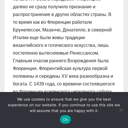
далеко не сразу получило признание и
распространение в других областях страны. В
то время как во Флоренции работали
Брунелесски, Мазаччо, Донателло, в северной
Италии еще были живы традиции
византийского и готического искусства, лишь
постепенно вытесняемые Ренессансом.
Главным очагом раннего Возрождения была
Флоренция. Флорентийская культура первой
половины и середины XV века разнообразна и
богата. С 1439 года, со времени состоявшегося
во Флоренции вселенского церковного собора,
We use cookies to ensure that we give you the best
на который прибыли в сопровождении пышной
experience on our website. If you continue to use this site we
свиты византийский император Иоанн
will assume that you are happy with it.
Палеолог и константинопольский патриарх, и
Ok
особенно после падения Византии в 1453 году,