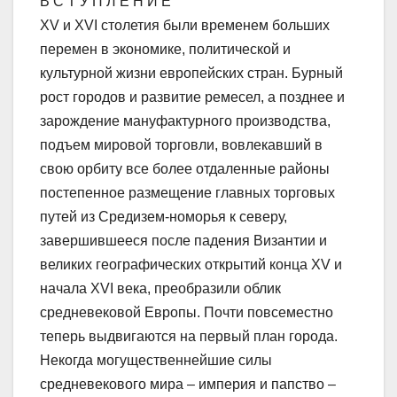
В С Т У П Л Е Н И Е
XV и XVI столетия были временем больших
перемен в экономике, политической и
культурной жизни европейских стран. Бурный
рост городов и развитие ремесел, а позднее и
зарождение мануфактурного производства,
подъем мировой торговли, вовлекавший в
свою орбиту все более отдаленные районы
постепенное размещение главных торговых
путей из Средизем-номорья к северу,
завершившееся после падения Византии и
великих географических открытий конца XV и
начала XVI века, преобразили облик
средневековой Европы. Почти повсеместно
теперь выдвигаются на первый план города.
Некогда могущественнейшие силы
средневекового мира – империя и папство –