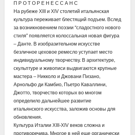
П Р О Т О Р Е Н Е С С А Н С
На рубеже XIII и XIV столетий итальянская
культура переживает блестящий подъем. Вслед
за возникновением поэзии “сладостного нового
стиля” появляется колоссальная новая фигура
– Данте. В изобразительном искусстве
безличное цеховое ремесло уступает место
индивидуальному творчеству. В архитектуре,
скульптуре и живописи выдвигаются крупные
мастера – Никколо и Джовани Пизано,
Арнольфо ди Камбио, Пьетро Каваллини,
Джотто, творчество которых во многом
определило дальнейшее развитие
итальянского искусства, заложив основы для
обновления.
Культура Италии XIII-XIV веков сложна и
противоречива. Многое в ней еще органически