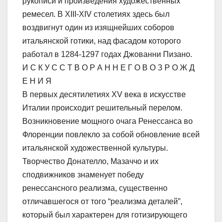
рукописи и произведения художественных
ремесел. В XIII-XIV столетиях здесь был
воздвигнут один из изящнейших соборов
итальянской готики, над фасадом которого
работал в 1284-1297 годах Джованни Пизано.
И С К У С С Т В О Р А Н Н Е Г О В О З Р О Ж Д
Е Н И Я
В первых десятилетиях XV века в искусстве
Италии происходит решительный перелом.
Возникновение мощного очага Ренессанса во
Флоренции повлекло за собой обновление всей
итальянской художественной культуры.
Творчество Донателло, Мазаччо и их
сподвижников знаменует победу
ренессансного реализма, существенно
отличавшегося от того “реализма деталей”,
который был характерен для готизирующего