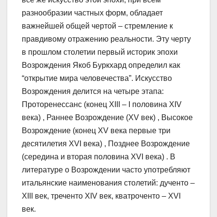
разнообразии частных форм, обладает
важнейшей общей чертой – стремление к
правдивому отражению реальности. Эту черту
в прошлом столетии первый историк эпохи
Возрождения Якоб Буркхард определил как
“открытие мира человечества”. Искусство
Возрождения делится на четыре этапа:
Проторенессанс (конец XIII – I половина XIV
века) , Раннее Возрождение (XV век) , Высокое
Возрождение (конец XV века первые три
десятилетия XVI века) , Позднее Возрождение
(середина и вторая половина XVI века) . В
литературе о Возрождении часто употребляют
итальянские наименования столетий: дученто –
XIII век, треченто XIV век, кватроченто – XVI
век.