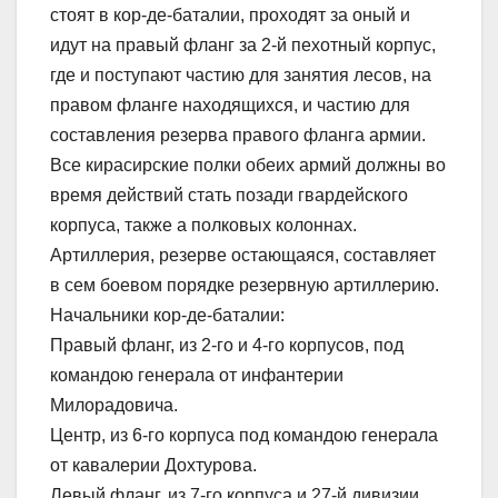
стоят в кор-де-баталии, проходят за оный и
идут на правый фланг за 2-й пехотный корпус,
где и поступают частию для занятия лесов, на
правом фланге находящихся, и частию для
составления резерва правого фланга армии.
Все кирасирские полки обеих армий должны во
время действий стать позади гвардейского
корпуса, также а полковых колоннах.
Артиллерия, резерве остающаяся, составляет
в сем боевом порядке резервную артиллерию.
Начальники кор-де-баталии:
Правый фланг, из 2-го и 4-го корпусов, под
командою генерала от инфантерии
Милорадовича.
Центр, из 6-го корпуса под командою генерала
от кавалерии Дохтурова.
Левый фланг, из 7-го корпуса и 27-й дивизии,