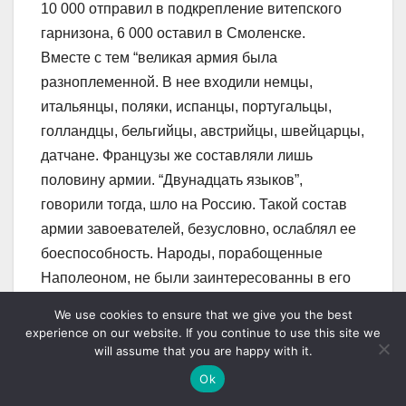
10 000 отправил в подкрепление витепского
гарнизона, 6 000 оставил в Смоленске.
Вместе с тем “великая армия была
разноплеменной. В нее входили немцы,
итальянцы, поляки, испанцы, португальцы,
голландцы, бельгийцы, австрийцы, швейцарцы,
датчане. Французы же составляли лишь
половину армии. “Двунадцать языков”,
говорили тогда, шло на Россию. Такой состав
армии завоевателей, безусловно, ослаблял ее
боеспособность. Народы, порабощенные
Наполеоном, не были заинтересованны в его
завоевательских войнах, что не могло не
We use cookies to ensure that we give you the best
сказываться на состоянии армии.
experience on our website. If you continue to use this site we
will assume that you are happy with it.
До Бородинского сражения Кутузов не один раз
встречался с Наполеоном на поле брани. И
Ok
всякий раз прославленный русский полководец