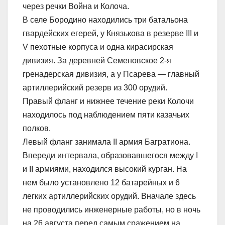
через речки Война и Колоча.
В селе Бородино находились три батальона
гвардейских егерей, у Князькова в резерве III и
V пехотные корпуса и одна кирасирская
дивизия. За деревней Семеновское 2-я
гренадерская дивизия, а у Псарева — главный
артиллерийский резерв из 300 орудий.
Правый фланг и нижнее течение реки Колочи
находилось под наблюдением пяти казачьих
полков.
Левый фланг занимала II армия Багратиона.
Впереди интервала, образовавшегося между I
и II армиями, находился высокий курган. На
нем было установлено 12 батарейных и 6
легких артиллерийских орудий. Вначале здесь
не проводились инженерные работы, но в ночь
на 26 августа перед самым сражением на