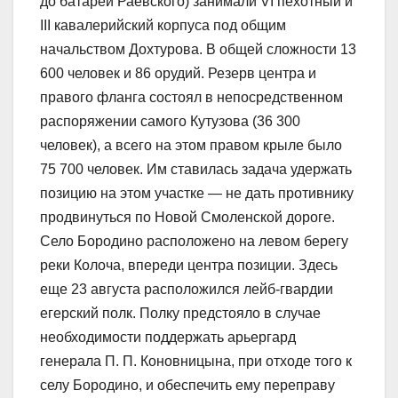
до батареи Раевского) занимали VI пехотный и
III кавалерийский корпуса под общим
начальством Дохтурова. В общей сложности 13
600 человек и 86 орудий. Резерв центра и
правого фланга состоял в непосредственном
распоряжении самого Кутузова (36 300
человек), а всего на этом правом крыле было
75 700 человек. Им ставилась задача удержать
позицию на этом участке — не дать противнику
продвинуться по Новой Смоленской дороге.
Село Бородино расположено на левом берегу
реки Колоча, впереди центра позиции. Здесь
еще 23 августа расположился лейб-гвардии
егерский полк. Полку предстояло в случае
необходимости поддержать арьергард
генерала П. П. Коновницына, при отходе того к
селу Бородино, и обеспечить ему переправу