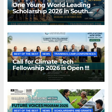
One Young World Leading
Scholarship 2026 in South
Africa (Fully Funded)
BEST OF THE BEST
NEWS
TRAININGS,CAMP,CONFERENCES
Call for Climate Tech
Fellowship 2026 is Open !!!
BEST OF THE BEST
NEWS
SCHOLARSHIPS AND GRANTS