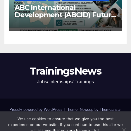
ABC International
Development (ABCID) Future
Voices Program 2026
TrainingsNews
Jobs/ Internships/ Trainings
Proudly powered by WordPress
|
Theme: Newsup by
Themeansar
.
We use cookies to ensure that we give you the best
Jobs and Internships
SCHOLARSHIPS and GRANTS
experience on our website. If you continue to use this site we
will assume that you are happy with it.