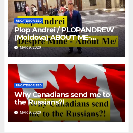
UNCATEGORIZED
Plop Andrei / PLOPANDREW
(Moldova) ABOUT ME-
DESPRE MINE
MAR 9, 2020
UNCATEGORIZED
Why Canadians send me to
the Russians?!
MAR 9, 2020