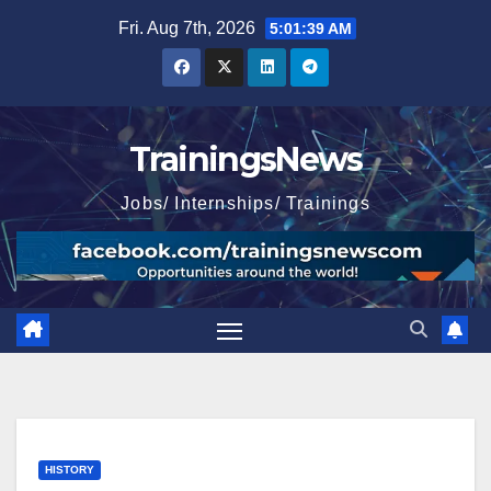
Skip
Fri. Aug 7th, 2026
5:01:40 AM
to
content
TrainingsNews
Jobs/ Internships/ Trainings
HISTORY