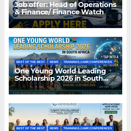
Job offer: Head of Operations
& Finance/ Finance Watch
BEST OF THE BEST
NEWS
TRAININGS,CAMP,CONFERENCES
One Young World Leading
Scholarship 2026 in South
Africa (Fully Funded)
BEST OF THE BEST
NEWS
TRAININGS,CAMP,CONFERENCES