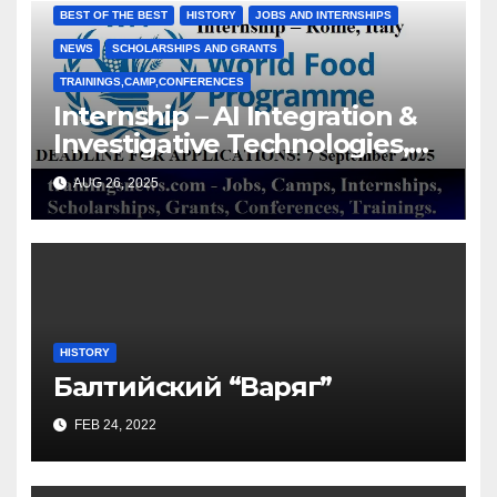
BEST OF THE BEST
HISTORY
JOBS AND INTERNSHIPS
NEWS
SCHOLARSHIPS AND GRANTS
TRAININGS,CAMP,CONFERENCES
Internship – AI Integration &
Investigative Technologies,
OIGI, Rome, Italy/ World Food
AUG 26, 2025
Programme (WFP)
HISTORY
Балтийский “Варяг”
FEB 24, 2022